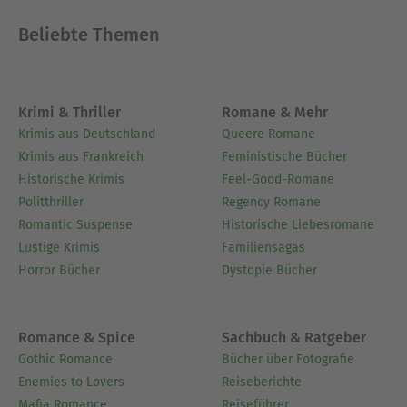
Beliebte Themen
Krimi & Thriller
Romane & Mehr
Krimis aus Deutschland
Queere Romane
Krimis aus Frankreich
Feministische Bücher
Historische Krimis
Feel-Good-Romane
Politthriller
Regency Romane
Romantic Suspense
Historische Liebesromane
Lustige Krimis
Familiensagas
Horror Bücher
Dystopie Bücher
Romance & Spice
Sachbuch & Ratgeber
Gothic Romance
Bücher über Fotografie
Enemies to Lovers
Reiseberichte
Mafia Romance
Reiseführer