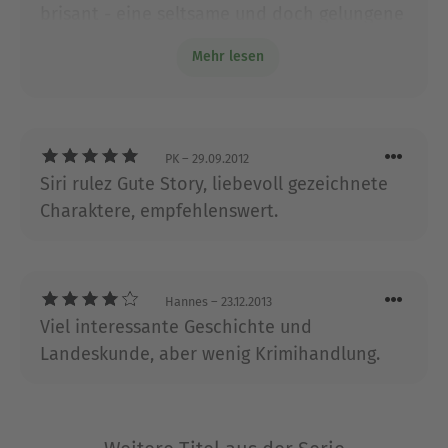
brisant - eine seltsame und doch gelungene
nach einer Ausbildung zum Englischlehrer auf
mischung für kurzweilig-exotische
eine lange Weltreise. Mittlerweile lebt er in
Mehr lesen
unterhaltung.
Chumphon, Thailand. Seine in Laos angesiedelte
Krimireihe um Dr. Siri wurde bereits mehrfach
ausgezeichnet.
PK
– 29.09.2012
Ausblenden
Siri rulez Gute Story, liebevoll gezeichnete
Charaktere, empfehlenswert.
Hannes
– 23.12.2013
Viel interessante Geschichte und
Landeskunde, aber wenig Krimihandlung.