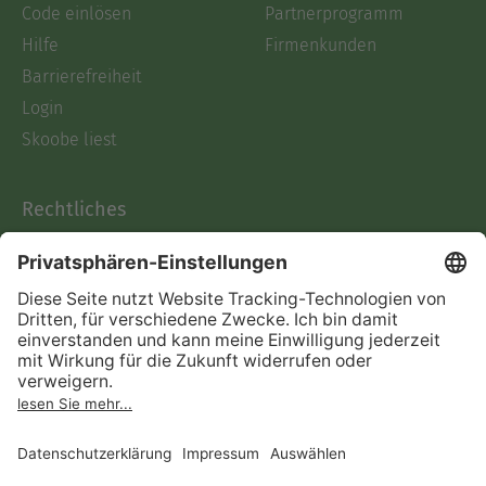
Code einlösen
Partnerprogramm
Hilfe
Firmenkunden
Barrierefreiheit
Login
Skoobe liest
Rechtliches
Datenschutz
AGB
Informationen nach Data
Act
Verträge hier kündigen
Impressum
Vertrag widerrufen