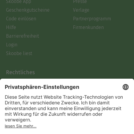
Skoobe App
Presse
Geschenkgutscheine
Verlage
Code einlösen
Partnerprogramm
Hilfe
Firmenkunden
Barrierefreiheit
Login
Skoobe liest
Rechtliches
Datenschutz
AGB
Informationen nach Data
Act
Verträge hier kündigen
Impressum