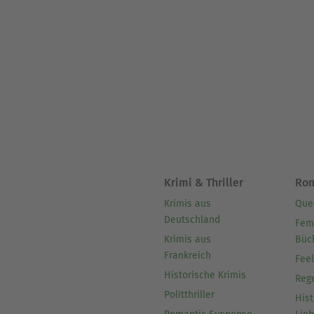
Krimi & Thriller
Ro
Krimis aus
Que
Deutschland
Fem
Krimis aus
Büc
Frankreich
Fee
Historische Krimis
Reg
Politthriller
Hist