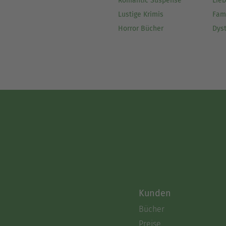
Romantic Suspense
Lie
Lustige Krimis
Fam
Horror Bücher
Dys
Kunden
Bücher
Preise