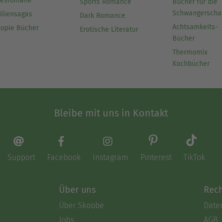
besromane
Sports Romance
Bücher für die
Schwangerscha
iliensagas
Dark Romance
Achtsamkeits-
topie Bücher
Erotische Literatur
Bücher
Thermomix
Kochbücher
Bleibe mit uns in Kontakt
Support
Facebook
Instagram
Pinterest
TikTok
Über uns
Rech
Über Skoobe
Date
Jobs
AGB