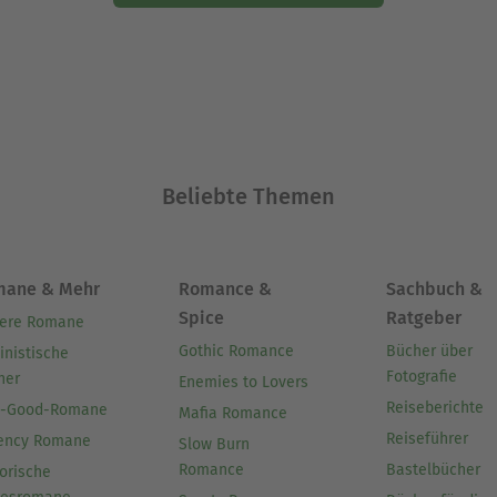
Beliebte Themen
mane & Mehr
Romance &
Sachbuch &
Spice
Ratgeber
ere Romane
Gothic Romance
Bücher über
inistische
Fotografie
her
Enemies to Lovers
Reiseberichte
l-Good-Romane
Mafia Romance
Reiseführer
ency Romane
Slow Burn
Romance
Bastelbücher
orische