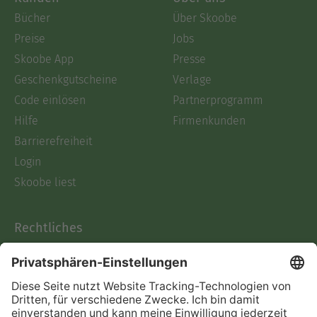
Bücher
Über Skoobe
Preise
Jobs
Skoobe App
Presse
Geschenkgutscheine
Verlage
Code einlösen
Partnerprogramm
Hilfe
Firmenkunden
Barrierefreiheit
Login
Skoobe liest
Rechtliches
Datenschutz
AGB
Informationen nach Data
Act