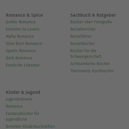
Romance & Spice
Sachbuch & Ratgeber
Gothic Romance
Bücher über Fotografie
Enemies to Lovers
Reiseberichte
Mafia Romance
Reiseführer
Slow Burn Romance
Bastelbücher
Sports Romance
Bücher für die
Schwangerschaft
Dark Romance
Achtsamkeits-Bücher
Erotische Literatur
Thermomix Kochbücher
Kinder & Jugend
Jugendromane
Romance
Fantasybücher für
Jugendliche
Beliebte Kinderbuchreihen