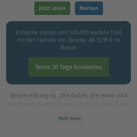
Jetzt lesen
Merken
Entdecke diesen und 500.000 weitere Titel
mit der Flatrate von Skoobe. Ab 12,99 € im
Monat.
Teste 30 Tage kostenlos
Beschreibung zu „Die Gabel, die Hexe und
der Wurm. Geschichten aus Alagaësia. Band
1: Eragon“
Mehr lesen
Ein Wanderer und ein verfluchtes Kind.
Zaubersprüche und Magie. Und natürlich Drachen.