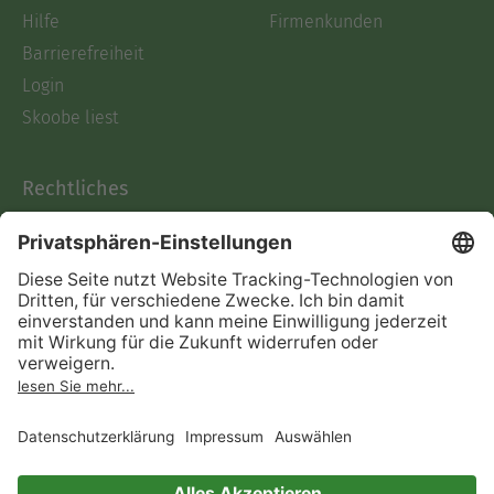
Hilfe
Firmenkunden
Barrierefreiheit
Login
Skoobe liest
Rechtliches
Datenschutz
AGB
Informationen nach Data
Act
Verträge hier kündigen
Impressum
Vertrag widerrufen