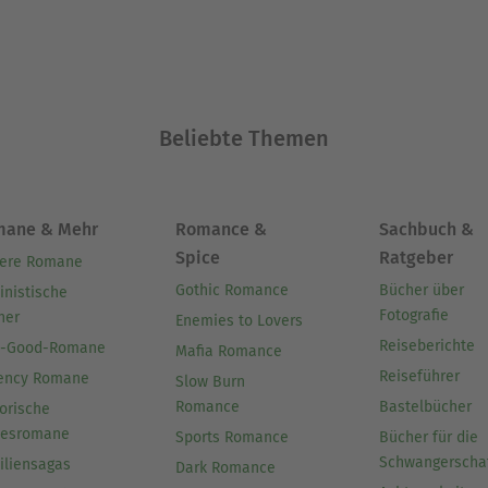
Beliebte Themen
mane & Mehr
Romance &
Sachbuch &
Spice
Ratgeber
ere Romane
Gothic Romance
Bücher über
inistische
Fotografie
her
Enemies to Lovers
Reiseberichte
l-Good-Romane
Mafia Romance
Reiseführer
ency Romane
Slow Burn
Romance
Bastelbücher
orische
besromane
Sports Romance
Bücher für die
Schwangerscha
iliensagas
Dark Romance