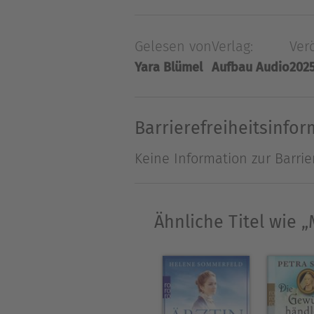
man aus den einfachsten Zut
taucht sie in eine neue Welt
Gelesen von
Verlag:
Verö
Trotz den Hof macht, sie er
Yara Blümel
Aufbau Audio
202
Doch wird es ihr gelingen, 
Bestsellerautorin Ulrike Re
der renommiertesten Kochsc
Barrierefreiheitsinfo
Keine Information zur Barrie
Über Ulrike Renk
Ulrike Renk,
Jahrgang 1967, 
Krefeld. Familiengeschichten
Ähnliche Titel wie 
Romanen Realität mit Fiktio
schreibt über Menschen, der