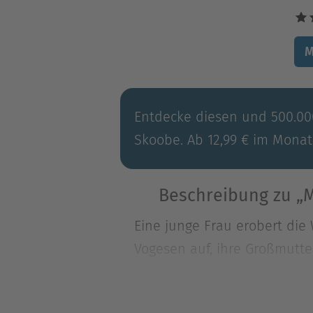
M
Entdecke diesen und 500.000
Skoobe. Ab 12,99 € im Monat
Beschreibung zu „M
Eine junge Frau erobert die
Vogesen auf, ihre Großmutter
Eine junge Frau erobert die
Vogesen auf, ihre Großmutter