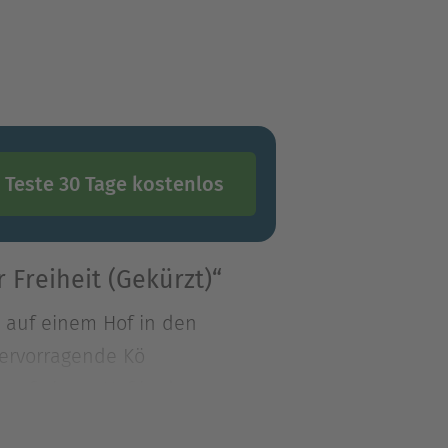
Teste 30 Tage kostenlos
Freiheit (Gekürzt)“
t auf einem Hof in den
 hervorragende Kö
t auf einem Hof in den
hervorragende Köchin, wie