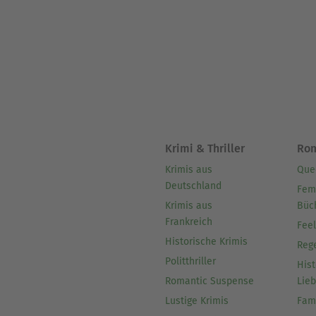
Krimi & Thriller
Ro
Krimis aus
Que
Deutschland
Fem
Krimis aus
Büc
Frankreich
Fee
Historische Krimis
Reg
Politthriller
Hist
Romantic Suspense
Lie
Lustige Krimis
Fam