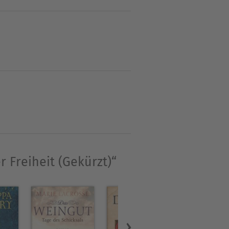
er Mutter nach Paris zieht,
ihr aller Gegensätze zum
Freude macht wie das Kochen.
chen Küche zu behaupten?
 -Journalistin und Gründerin
lebt mit ihrer Familie in
 sie in ihren erfolgreichen
 Freiheit (Gekürzt)“
ahre Begebenheiten auf und