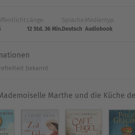
aten wunderbare Gerichte zaubert. Als sie mit ihr
 ein. Nicht nur lernt sie einen Mann kennen, der 
ffentlicht:
Länge:
Sprache:
Medientyp:
kennt auch, dass ihr das Schreiben genauso viel 
5
12 Std. 36 Min.
Deutsch
Audiobook
sich in der männerdominierten Welt der französis
nk erzählt das spannende Leben von Marthe Distel
hule Le Cordon Bleu.
rmationen
refreiheit bekannt
studierte Literatur- und Medienwissenschaften und 
 haben sie schon immer fasziniert, und so verwebt
„Mademoiselle Marthe und die Küche der
n. Die
-Bestseller-Autorin greift dabei w
SPIEGEL
en Leben nie in Vergessenheit geraten soll.
Ausblenden