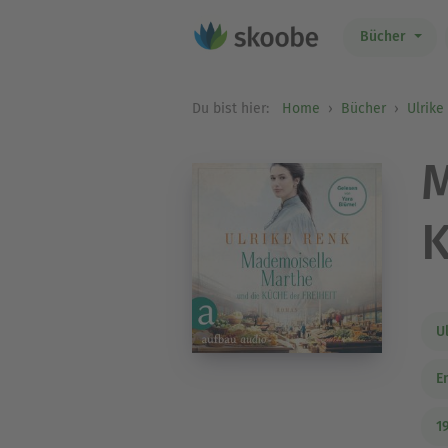
Bücher
Du bist hier:
Home
Bücher
Ulrike
M
K
U
E
1