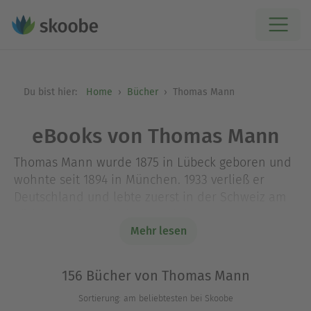
Du bist hier:
Home
Bücher
Thomas Mann
eBooks von Thomas Mann
Thomas Mann wurde 1875 in Lübeck geboren und
wohnte seit 1894 in München. 1933 verließ er
Deutschland und lebte zuerst in der Schweiz am
Zürichsee, dann in den Vereinigten Staaten, wo er
1938 eine Professur an der Universität in
Mehr lesen
Princeton annahm. Später hatte er seinen
Wohnsitz in Kalifornien, danach wieder in der
156 Bücher von Thomas Mann
Schweiz. Er starb 1955 in Zürich. 1929 erhielt er
Sortierung: am beliebtesten bei Skoobe
den Literaturnobelpreis.