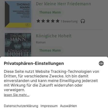
Der kleine Herr Friedemann
Thomas Mann
1 Bewertung
Königliche Hoheit
Roman
Thomas Mann
1 Bewertung
Frühe Erzählungen 1893-1912: Der
kleine Herr Friedemann
Text
Serie