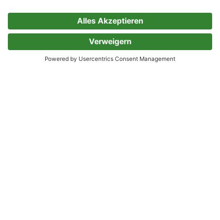
Thomas Mann
Terence James Reed
1 Bewertung
Kategorien, die Dir gefallen könnten, wenn
Du Thomas Mann magst
19. - 20. Jahrhundert
Diese Woche neu
Empfehlungen Klassiker
Klassiker
Kolumnen, Essays und Erzählungen
Nobelpreisträger*innen