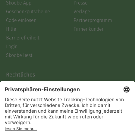
Skoobe App
Presse
Geschenkgutscheine
Verlage
Code einlösen
Partnerprogramm
Hilfe
Firmenkunden
Barrierefreiheit
Login
Skoobe liest
Rechtliches
Datenschutz
AGB
Informationen nach Data
Act
Verträge hier kündigen
Impressum