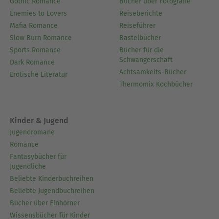
Gothic Romance
Bücher über Fotografie
Enemies to Lovers
Reiseberichte
Mafia Romance
Reiseführer
Slow Burn Romance
Bastelbücher
Sports Romance
Bücher für die
Schwangerschaft
Dark Romance
Achtsamkeits-Bücher
Erotische Literatur
Thermomix Kochbücher
Kinder & Jugend
Jugendromane
Romance
Fantasybücher für
Jugendliche
Beliebte Kinderbuchreihen
Beliebte Jugendbuchreihen
Bücher über Einhörner
Wissensbücher für Kinder