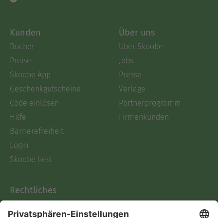
Kunden
Über uns
Bücher
Über Skoobe
Preise
Jobs
Skoobe App
Presse
Geschenkgutscheine
Verlage
Code einlösen
Partnerprogramm
Hilfe
Firmenkunden
Barrierefreiheit
Login
Skoobe liest
Rechtliches
Datenschutz