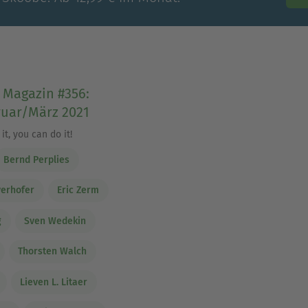
 Magazin #356:
ruar/März 2021
it, you can do it!
Bernd Perplies
yerhofer
Eric Zerm
g
Sven Wedekin
Thorsten Walch
Lieven L. Litaer