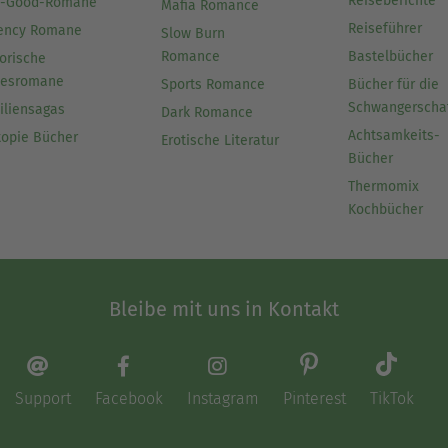
Reiseberichte
l-Good-Romane
Mafia Romance
Reiseführer
ency Romane
Slow Burn
Romance
Bastelbücher
orische
besromane
Sports Romance
Bücher für die
Schwangerscha
iliensagas
Dark Romance
Achtsamkeits-
topie Bücher
Erotische Literatur
Bücher
Thermomix
Kochbücher
Bleibe mit uns in Kontakt
Support
Facebook
Instagram
Pinterest
TikTok