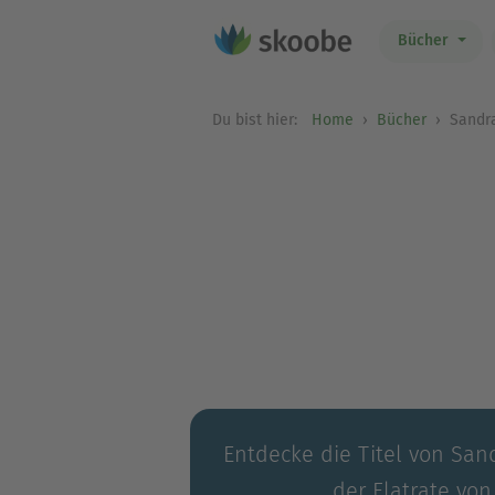
Bücher
Du bist hier:
Home
Bücher
Sandra
Entdecke die Titel von San
der Flatrate von