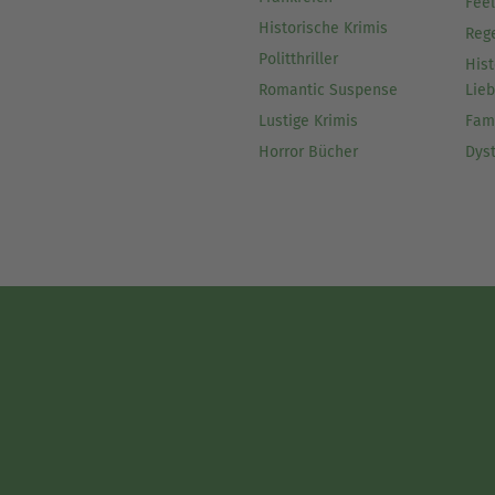
Fee
Historische Krimis
Reg
Politthriller
Hist
Romantic Suspense
Lie
Lustige Krimis
Fam
Horror Bücher
Dys