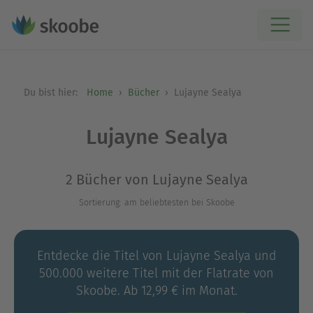
Du bist hier:
Home
Bücher
Lujayne Sealya
Lujayne Sealya
2 Bücher von Lujayne Sealya
Sortierung: am beliebtesten bei Skoobe
Entdecke die Titel von Lujayne Sealya und
500.000 weitere Titel mit der Flatrate von
Skoobe. Ab 12,99 € im Monat.