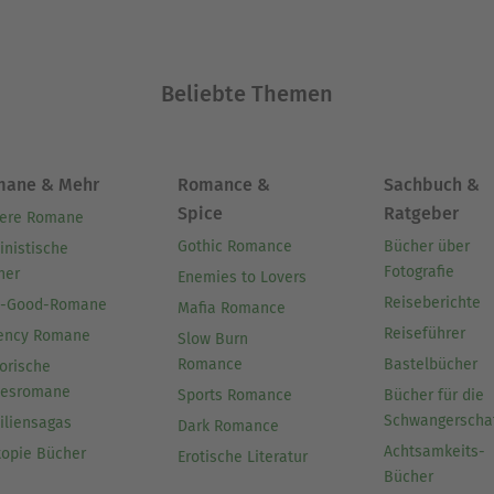
Beliebte Themen
mane & Mehr
Romance &
Sachbuch &
Spice
Ratgeber
ere Romane
Gothic Romance
Bücher über
inistische
Fotografie
her
Enemies to Lovers
Reiseberichte
l-Good-Romane
Mafia Romance
Reiseführer
ency Romane
Slow Burn
Romance
Bastelbücher
orische
besromane
Sports Romance
Bücher für die
Schwangerscha
iliensagas
Dark Romance
Achtsamkeits-
topie Bücher
Erotische Literatur
Bücher