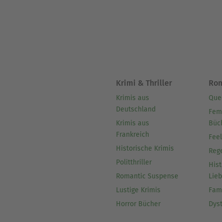
Krimi & Thriller
Ro
Krimis aus
Que
Deutschland
Fem
Krimis aus
Büc
Frankreich
Fee
Historische Krimis
Reg
Politthriller
Hist
Romantic Suspense
Lie
Lustige Krimis
Fam
Horror Bücher
Dys