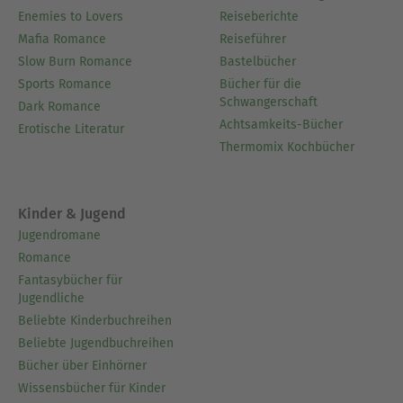
Enemies to Lovers
Reiseberichte
Mafia Romance
Reiseführer
Slow Burn Romance
Bastelbücher
Sports Romance
Bücher für die
Schwangerschaft
Dark Romance
Achtsamkeits-Bücher
Erotische Literatur
Thermomix Kochbücher
Kinder & Jugend
Jugendromane
Romance
Fantasybücher für
Jugendliche
Beliebte Kinderbuchreihen
Beliebte Jugendbuchreihen
Bücher über Einhörner
Wissensbücher für Kinder