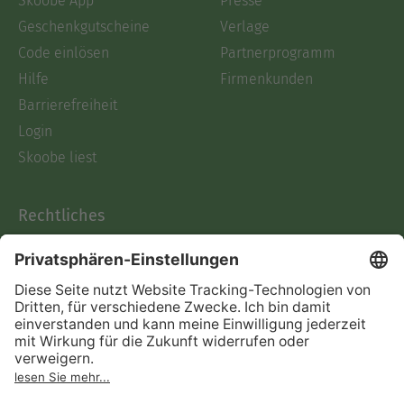
Skoobe App
Presse
Geschenkgutscheine
Verlage
Code einlösen
Partnerprogramm
Hilfe
Firmenkunden
Barrierefreiheit
Login
Skoobe liest
Rechtliches
Datenschutz
AGB
Informationen nach Data
Act
Verträge hier kündigen
Impressum