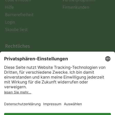
Hilfe
Firmenkunden
Barrierefreiheit
Login
Skoobe liest
Rechtliches
Datenschutz
AGB
Informationen nach Data
Act
Verträge hier kündigen
Impressum
Vertrag widerrufen