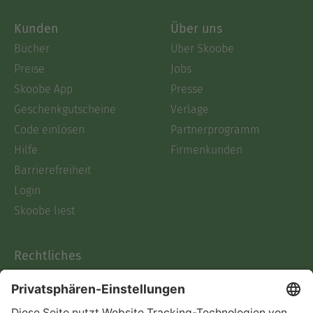
Kunden
Über uns
Bücher
Über Skoobe
Preise
Jobs
Skoobe App
Presse
Geschenkgutscheine
Verlage
Code einlösen
Partnerprogramm
Hilfe
Firmenkunden
Barrierefreiheit
Login
Skoobe liest
Rechtliches
Datenschutz
AGB