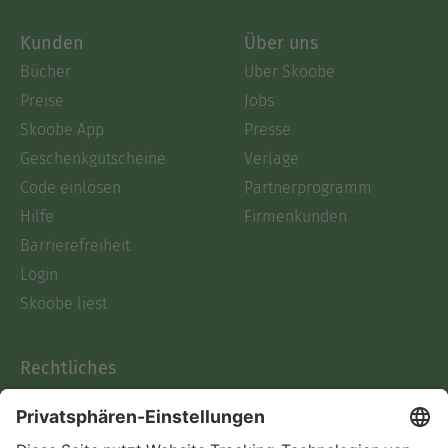
Kunden
Über uns
Bücher
Über Skoobe
Preise
Jobs
Skoobe App
Presse
Geschenkgutscheine
Verlage
Code einlösen
Partnerprogramm
Hilfe
Firmenkunden
Barrierefreiheit
Login
Skoobe liest
Rechtliches
Datenschutz
AGB