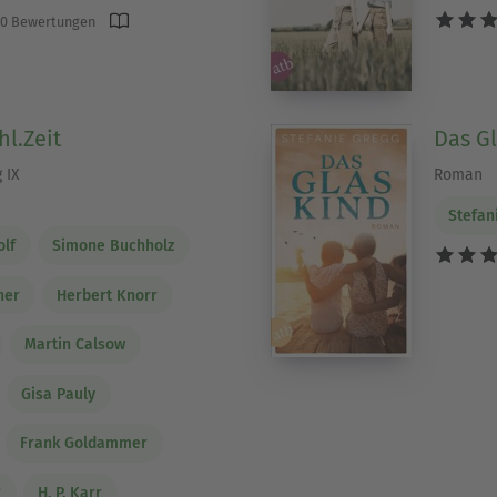
0 Bewertungen
l.Zeit
Das G
 IX
Roman
Stefan
olf
Simone Buchholz
ner
Herbert Knorr
Martin Calsow
Gisa Pauly
Frank Goldammer
g
H. P. Karr