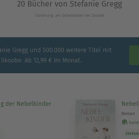
20 Bücher von Stefanie Gregg
Sortierung: am beliebtesten bei Skoobe
anie Gregg und 500.000 weitere Titel mit
 Skoobe. Ab 12,99 € im Monat.
g der Nebelkinder
Nebel
Roman
Serie 
g
Stefan