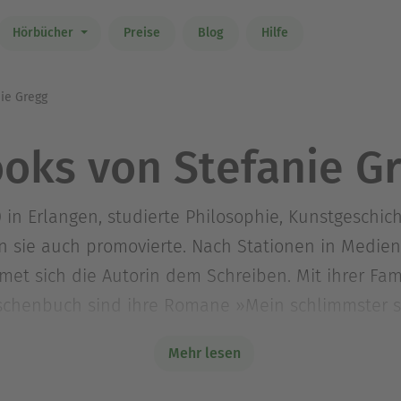
Hörbücher
Preise
Blog
Hilfe
ie Gregg
oks von Stefanie G
 in Erlangen, studierte Philosophie, Kunstgeschic
in sie auch promovierte. Nach Stationen in Medi
t sich die Autorin dem Schreiben. Mit ihrer Fami
schenbuch sind ihre Romane »Mein schlimmster 
sowie »Nebelkinder«, »Die Stunde der Nebelkin
Mehr lesen