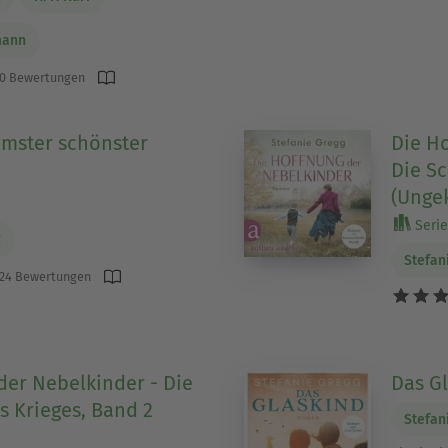
mann
0 Bewertungen
mster schönster
Die H
Die Sc
(Ungek
Serie 
g
Stefan
24 Bewertungen
der Nebelkinder - Die
Das Gl
s Krieges, Band 2
Stefan