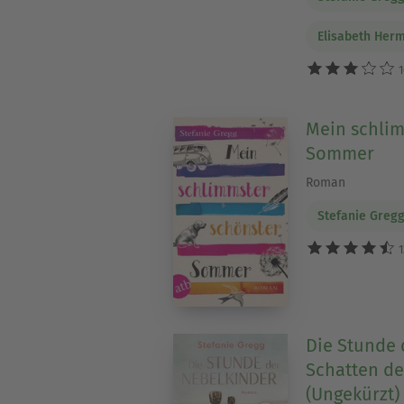
Elisabeth Her
1
Mein schlim
Sommer
Roman
Stefanie Greg
1
Die Stunde 
Schatten de
(Ungekürzt)