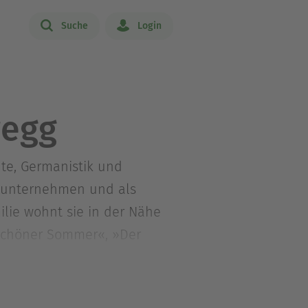
Suche
Login
regg
hte, Germanistik und
enunternehmen und als
lie wohnt sie in der Nähe
schöner Sommer«, »Der
der« und »Die Hoffnung der