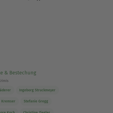
te & Bestechung
Krimis
äderer
Ingeborg Struckmeyer
a Kremser
Stefanie Gregg
lore Koch
Christine Ziegler