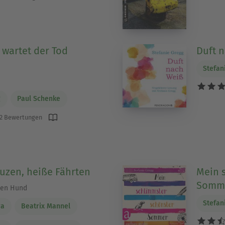
wartet der Tod
Duft 
Stefan
g
Paul Schenke
2 Bewertungen
uzen, heiße Fährten
Mein 
Somme
den Hund
Stefan
ra
Beatrix Mannel