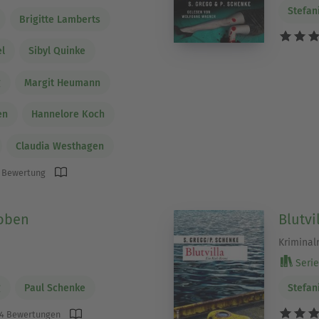
Stefan
Brigitte Lamberts
el
Sibyl Quinke
g
Margit Heumann
en
Hannelore Koch
Claudia Westhagen
 Bewertung
oben
Blutvi
Krimina
Serie 
g
Paul Schenke
Stefan
4 Bewertungen