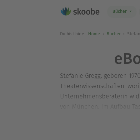
Bücher
Du bist hier:
Home
Bücher
Stefan
eBo
Stefanie Gregg, geboren 1970
Theaterwissenschaften, wor
Unternehmensberaterin widme
von München. Im Aufbau Ta
Sommer der blauen Nächte« 
Nebelkinder« erschienen.