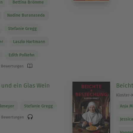
in
Bettina Brömme
Nadine Buranaseda
Stefanie Gregg
er
Laszlo Hartmann
Edith Polkehn
 Bewertungen
 und ein Glas Wein
Beich
Kloster-
ckmeyer
Stefanie Gregg
Anja M
 Bewertungen
Jessic
Hanne