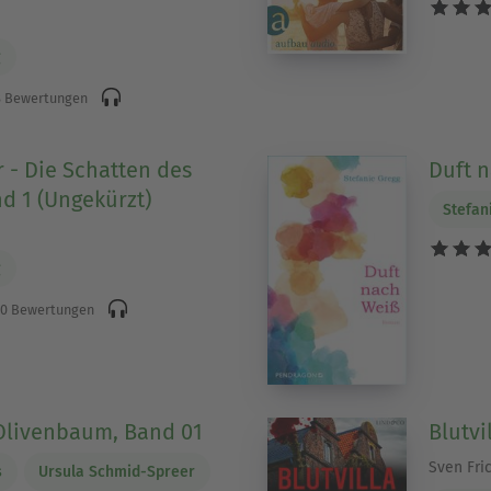
g
 Bewertungen
 - Die Schatten des
Duft 
nd 1 (Ungekürzt)
Stefan
g
0 Bewertungen
Olivenbaum, Band 01
Blutvi
Sven Fric
s
Ursula Schmid-Spreer