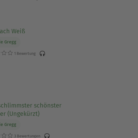
nach Weiß
ie Gregg
1 Bewertung
schlimmster schönster
r (Ungekürzt)
ie Gregg
3 Bewertungen