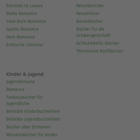
Enemies to Lovers
Reiseberichte
Mafia Romance
Reiseführer
Slow Burn Romance
Bastelbücher
Sports Romance
Bücher für die
Schwangerschaft
Dark Romance
Achtsamkeits-Bücher
Erotische Literatur
Thermomix Kochbücher
Kinder & Jugend
Jugendromane
Romance
Fantasybücher für
Jugendliche
Beliebte Kinderbuchreihen
Beliebte Jugendbuchreihen
Bücher über Einhörner
Wissensbücher für Kinder