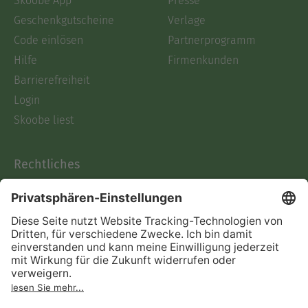
Skoobe App
Presse
Geschenkgutscheine
Verlage
Code einlösen
Partnerprogramm
Hilfe
Firmenkunden
Barrierefreiheit
Login
Skoobe liest
Rechtliches
Datenschutz
AGB
Informationen nach Data
Act
Verträge hier kündigen
Impressum