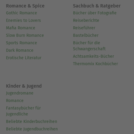
Romance & Spice
Sachbuch & Ratgeber
Gothic Romance
Bücher über Fotografie
Enemies to Lovers
Reiseberichte
Mafia Romance
Reiseführer
Slow Burn Romance
Bastelbücher
Sports Romance
Bücher für die
Schwangerschaft
Dark Romance
Achtsamkeits-Bücher
Erotische Literatur
Thermomix Kochbücher
Kinder & Jugend
Jugendromane
Romance
Fantasybücher für
Jugendliche
Beliebte Kinderbuchreihen
Beliebte Jugendbuchreihen