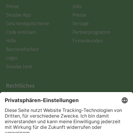
Preise
Jobs
Skoobe App
Presse
Geschenkgutscheine
Verlage
Code einlösen
Partnerprogramm
Hilfe
Firmenkunden
Barrierefreiheit
Login
Skoobe liest
Rechtliches
Datenschutz
AGB
Informationen nach Data
Act
Verträge hier kündigen