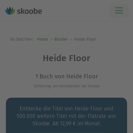
Du bist hier:
Home
Bücher
Heide Floor
Heide Floor
1 Buch von Heide Floor
Sortierung: am beliebtesten bei Skoobe
Entdecke die Titel von Heide Floor und
500.000 weitere Titel mit der Flatrate von
Skoobe. Ab 12,99 € im Monat.