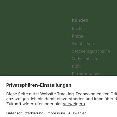
Kunden
Bücher
Preise
Skoobe App
Geschenkgutscheine
Code einlösen
Hilfe
Barrierefreiheit
Login
Skoobe liest