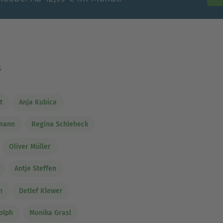
s
t
Anja Kubica
rmann
Regina Schleheck
Oliver Müller
Antje Steffen
n
Detlef Klewer
olph
Monika Grasl