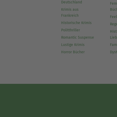
Deutschland
Fem
Krimis aus
Büc
Frankreich
Fee
Historische Krimis
Reg
Politthriller
Hist
Romantic Suspense
Lie
Lustige Krimis
Fam
Horror Bücher
Dys