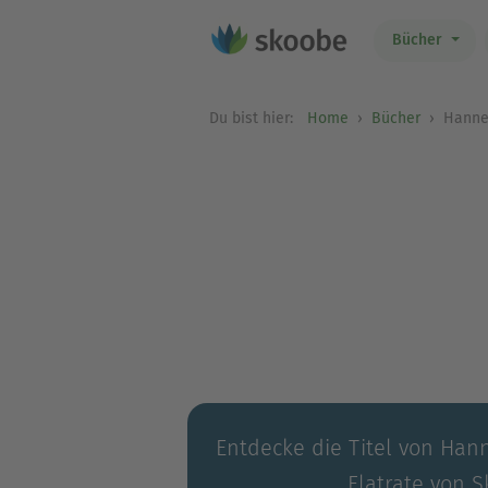
Bücher
Du bist hier:
Home
Bücher
Hanne
Entdecke die Titel von Hann
Flatrate von S