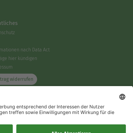
tliches
nschutz
rmationen nach Data Act
äge hier kündigen
essum
trag widerrufen