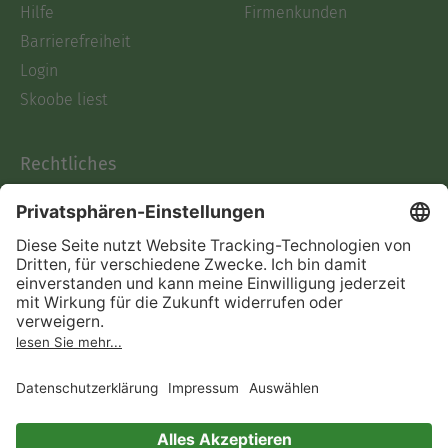
Hilfe
Firmenkunden
Barrierefreiheit
Login
Skoobe liest
Rechtliches
Datenschutz
AGB
Informationen nach Data
Act
Verträge hier kündigen
Impressum
Vertrag widerrufen