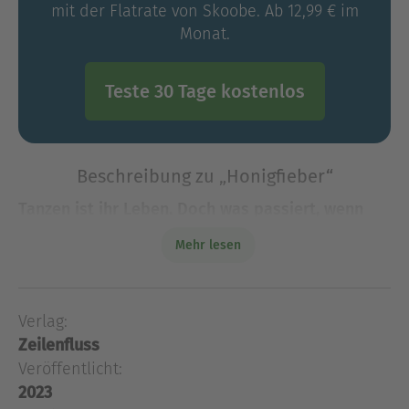
mit der Flatrate von Skoobe. Ab 12,99 € im
Monat.
Teste 30 Tage kostenlos
Beschreibung zu „Honigfieber“
Tanzen ist ihr Leben. Doch was passiert, wenn
Aeryn die Bühne gegen Apfelbäume,
Mehr lesen
Bienenstöcke und einen gutaussehenden Witwer
tauscht?
Aeryn ist der Star der weltweit erf
Verlag:
Tanzen ist ihr Leben. Doch was passiert, wenn
Zeilenfluss
Aeryn die Bühne gegen Apfelbäume,
Veröffentlicht:
Bienenstöcke und einen gutaussehenden Witwer
2023
tauscht?