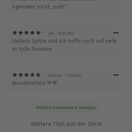
Doch Aeryn weiß, dass sie ihr Herz nicht zu sehr
irgendwie nicht „echt“.
öffnen sollte, schließlich sind die O’Sullivan-Jungs
nur eine Verschnaufpause von ihrem echten
Leben im Rampenlicht … oder?
elfi
– 15.02.2023
Der dritte Band der berührenden Liebesroman-
Einfach Spitze und ich hoffe noch auf viele
Irland – Von Cider bis Liebe
Reihe »
« von
so tolle Romane.
Topautorin Madita Tietgen lädt erneut zum
Träumen nach Irland ein und weckt
Urlaubsgefühle. Alle Bände sind in sich
abgeschlossen und können unabhängig
Heidrun
– 17.12.2022
Wunderschön 💚💙
voneinander gelesen werden.
Über Madita Tietgen
Madita Tietgen wurde 1995 als Jüngste von sechs
Weitere Kommentare anzeigen
Geschwistern in München geboren. Nach dem
Abitur studierte sie Kulturjournalistik und
Weitere Titel aus der Serie
arbeitete einige Jahre als Redakteurin in einer