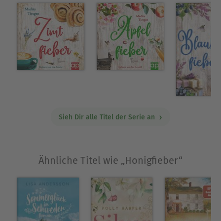
Münchner Kommunikationsagentur. Seit 2022
veröffentlicht sie erfolgreich Romane im
Selfpublishing wie auch bei verschiedenen
Verlagen. Heute ist sie hauptberuflich als Autorin
tätig und lebt mit ihrem Mann und zwei Söhnen
im Münchner Umland.
Ausblenden
Sieh Dir alle Titel der Serie an
Ähnliche Titel wie „Honigfieber“