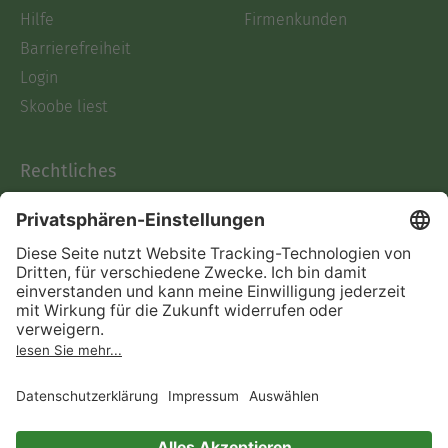
Hilfe
Firmenkunden
Barrierefreiheit
Login
Skoobe liest
Rechtliches
Datenschutz
AGB
Informationen nach Data
Act
Verträge hier kündigen
Impressum
Vertrag widerrufen