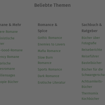
Beliebte Themen
mane & Mehr
Romance &
Sachbuch &
Spice
Ratgeber
ere Romane
Gothic Romance
Bücher über
inistische
Fotografie
her
Enemies to Lovers
Reiseberichte
l-Good-Romane
Mafia Romance
Reiseführer
ency Romane
Slow Burn
Romance
Bastelbücher
orische
besromane
Sports Romance
Bücher für die
Schwangerscha
iliensagas
Dark Romance
Achtsamkeits-
topie Bücher
Erotische Literatur
Bücher
Thermomix
Kochbücher