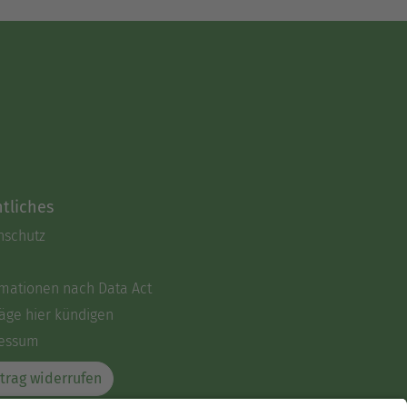
tliches
nschutz
rmationen nach Data Act
äge hier kündigen
essum
trag widerrufen