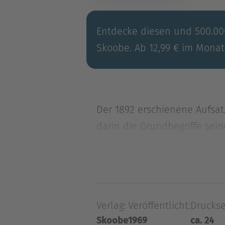
Entdecke diesen und 500.000
Skoobe. Ab 12,99 € im Monat
Der 1892 erschienene Aufsat
darin die Grundbegriffe sei
Der 1892 erschienene Aufsat
darin die Grundbegriffe sein
in der Semantik, rezipiert.
Aussagen der Form „a = b“ e
Verlag:
Veröffentlicht:
Druckse
ein Beispiel: Der Morgenste
Skoobe
1969
ca. 24