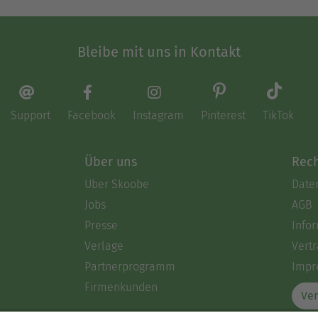
Bleibe mit uns in Kontakt
Support
Facebook
Instagram
Pinterest
TikTok
Über uns
Rech
Über Skoobe
Date
Jobs
AGB
Presse
Info
Verlage
Vertr
Partnerprogramm
Impr
Firmenkunden
Ver