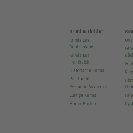
Krimi & Thriller
Ro
Krimis aus
Que
Deutschland
Fem
Krimis aus
Büc
Frankreich
Fee
Historische Krimis
Reg
Politthriller
Hist
Romantic Suspense
Lie
Lustige Krimis
Fam
Horror Bücher
Dys