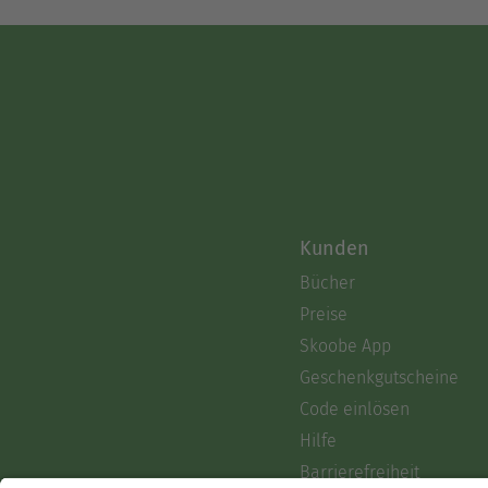
Kunden
Bücher
Preise
Skoobe App
Geschenkgutscheine
Code einlösen
Hilfe
Barrierefreiheit