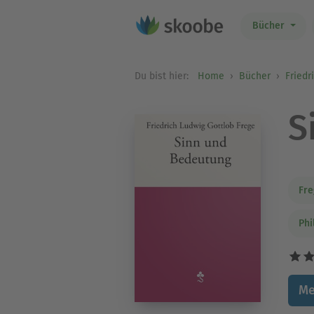
Bücher
Du bist hier:
Home
Bücher
Friedr
S
Fre
Phi
Me