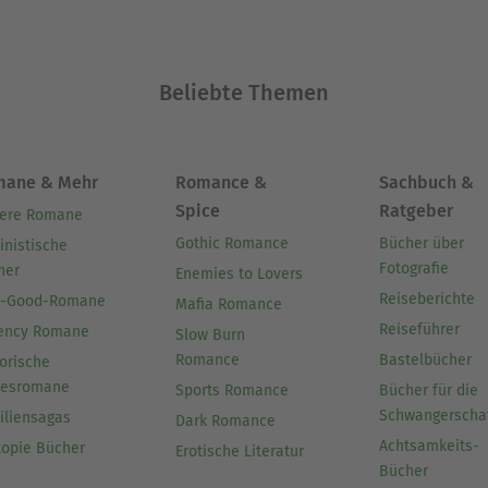
Beliebte Themen
mane & Mehr
Romance &
Sachbuch &
Spice
Ratgeber
ere Romane
Gothic Romance
Bücher über
inistische
Fotografie
her
Enemies to Lovers
Reiseberichte
l-Good-Romane
Mafia Romance
Reiseführer
ency Romane
Slow Burn
Romance
Bastelbücher
orische
besromane
Sports Romance
Bücher für die
Schwangerscha
iliensagas
Dark Romance
Achtsamkeits-
topie Bücher
Erotische Literatur
Bücher