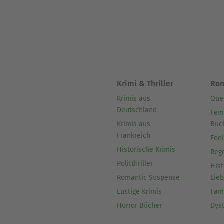
Krimi & Thriller
Ro
Krimis aus
Que
Deutschland
Fem
Krimis aus
Büc
Frankreich
Fee
Historische Krimis
Reg
Politthriller
Hist
Romantic Suspense
Lie
Lustige Krimis
Fam
Horror Bücher
Dys