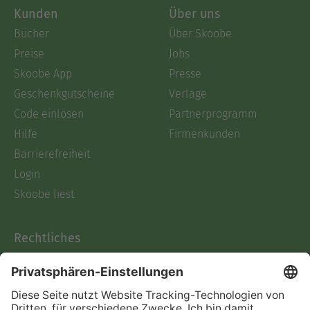
Kunden
Über uns
Bücher
Über Skoobe
Preise
Jobs
Skoobe App
Presse
Geschenkgutscheine
Verlage
Code einlösen
Partnerprogramm
Hilfe
Firmenkunden
Barrierefreiheit
Login
Skoobe liest
Rechtliches
Datenschutz
AGB
Informationen nach Data