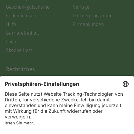
Geschenkgutscheine
Verlage
Code einlösen
Partnerprogramm
Hilfe
Firmenkunden
Barrierefreiheit
Login
Skoobe liest
Rechtliches
Datenschutz
AGB
Informationen nach Data
Act
Verträge hier kündigen
Impressum
Vertrag widerrufen