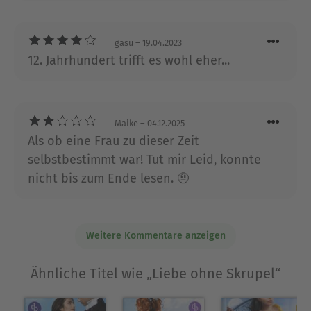
Bibliothekarin gearbeitet, bevor sie ihr Talent zum
Schreiben entdeckte. Sie ist verheiratet und lebt
in Seattle.
gasu
– 19.04.2023
12. Jahrhundert trifft es wohl eher...
Ausblenden
Maike
– 04.12.2025
Als ob eine Frau zu dieser Zeit
selbstbestimmt war! Tut mir Leid, konnte
nicht bis zum Ende lesen. 🤨
Weitere Kommentare anzeigen
Ähnliche Titel wie „Liebe ohne Skrupel“