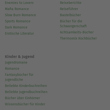
Enemies to Lovers
Reiseberichte
Mafia Romance
Reiseführer
Slow Burn Romance
Bastelbücher
Sports Romance
Bücher für die
Schwangerschaft
Dark Romance
Achtsamkeits-Bücher
Erotische Literatur
Thermomix Kochbücher
Kinder & Jugend
Jugendromane
Romance
Fantasybücher für
Jugendliche
Beliebte Kinderbuchreihen
Beliebte Jugendbuchreihen
Bücher über Einhörner
Wissensbücher für Kinder