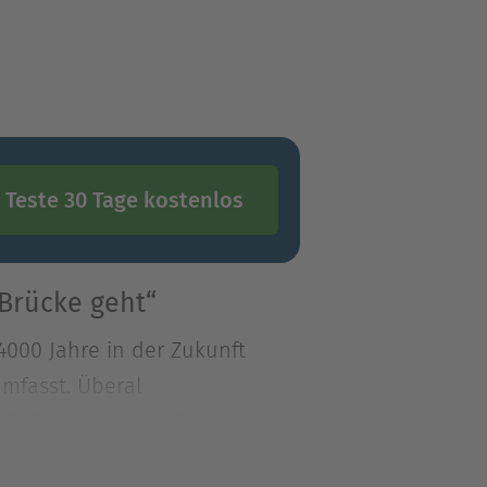
Teste 30 Tage kostenlos
Brücke geht“
4000 Jahre in der Zukunft
mfasst. Überal
4000 Jahre in der Zukunft
mfasst. Überall leben die