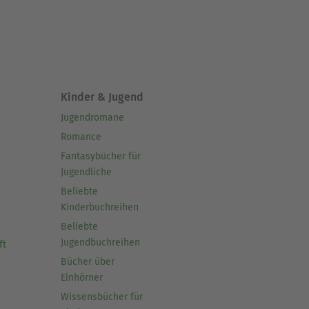
 mehr wegzudenken. So
ößten Science-Fiction-Serie
 publiziert. Die
Kinder & Jugend
rückte Hartmut Kasper mit
Jugendromane
Romance
Fantasybücher für
Jugendliche
Beliebte
Kinderbuchreihen
Beliebte
Jugendbuchreihen
ft
Bücher über
Einhörner
Wissensbücher für