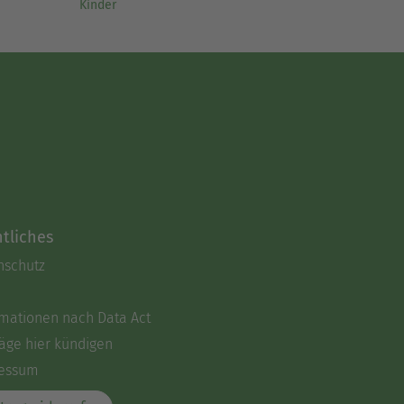
Kinder
tliches
nschutz
rmationen nach Data Act
äge hier kündigen
essum