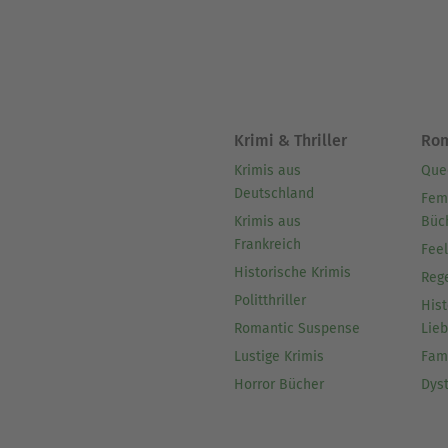
Seit seiner ATLAN-Mitarbei
erwies es sich als folgerich
der Welt erschien: "Das And
Krimi & Thriller
Ro
Begeisterung bei den Autore
Krimis aus
Que
dem Roman "Die schwarze Zei
Deutschland
Fem
Krimis aus
Büc
Frankreich
Fee
Historische Krimis
Reg
Politthriller
Hist
Romantic Suspense
Lie
Lustige Krimis
Fam
Horror Bücher
Dys