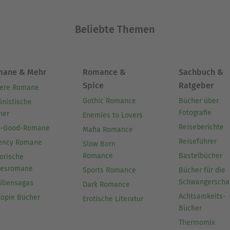
t war Kasper aus dem Perry Rhodan-Umfeld nicht
Beliebte Themen
tig, dass im Frühjahr 2007 sein erster Roman zur gr
romeda-Monument" wurde als Perry Rhodan-Extra 4
mane & Mehr
Romance &
Sachbuch &
nkollegen wie bei den Lesern war groß - danach 
Spice
Ratgeber
ere Romane
t" (Band 2391) ins Perry Rhodan-Team vor.
Gothic Romance
Bücher über
inistische
Fotografie
her
Enemies to Lovers
Ausblenden
Reiseberichte
l-Good-Romane
Mafia Romance
Reiseführer
ency Romane
Slow Burn
Romance
Bastelbücher
orische
besromane
Sports Romance
Bücher für die
Schwangerscha
iliensagas
Dark Romance
Achtsamkeits-
topie Bücher
Erotische Literatur
Bücher
Thermomix