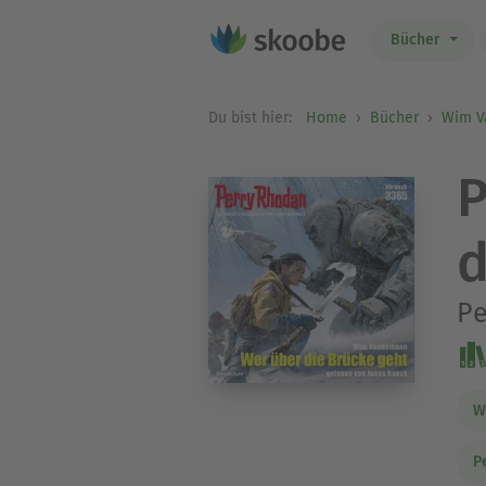
Bücher
Du bist hier:
Home
Bücher
Wim 
P
d
Pe
W
P