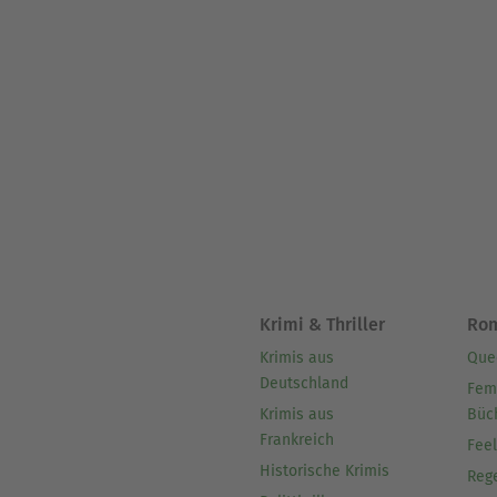
Krimi & Thriller
Ro
Krimis aus
Que
Deutschland
Fem
Krimis aus
Büc
Frankreich
Fee
Historische Krimis
Reg