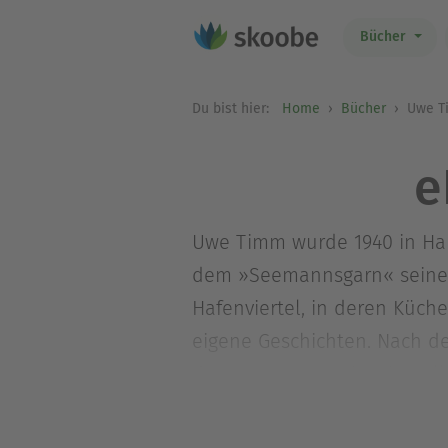
Bücher
Du bist hier:
Home
Bücher
Uwe T
e
Uwe Timm wurde 1940 in Ham
dem »Seemannsgarn« seines 
Hafenviertel, in deren Küch
eigene Geschichten. Nach de
dann am Braunschweig-Kolle
Germanistik. Er promovierte 
Volkswirtschaftslehre.