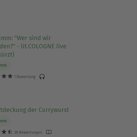
imm: "Wer sind wir
en?" - lit.COLOGNE live
ürzt)
imm
1 Bewertung
ntdeckung der Currywurst
imm
38 Bewertungen