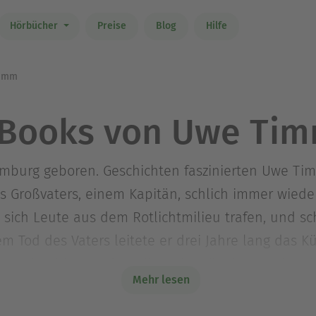
Hörbücher
Preise
Blog
Hilfe
imm
Books von Uwe Ti
burg geboren. Geschichten faszinierten Uwe Timm
Großvaters, einem Kapitän, schlich immer wieder 
e sich Leute aus dem Rotlichtmilieu trafen, und s
m Tod des Vaters leitete er drei Jahre lang das K
g sein Abitur und studierte in München und Pari
Mehr lesen
mit einer Arbeit über Albert Camus. Anschließend 