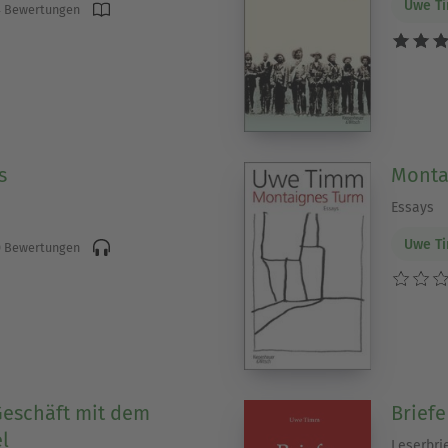
Uwe T
 Bewertungen
s
Monta
Essays
Uwe T
 Bewertungen
Geschäft mit dem
Briefe
l
Leserbri