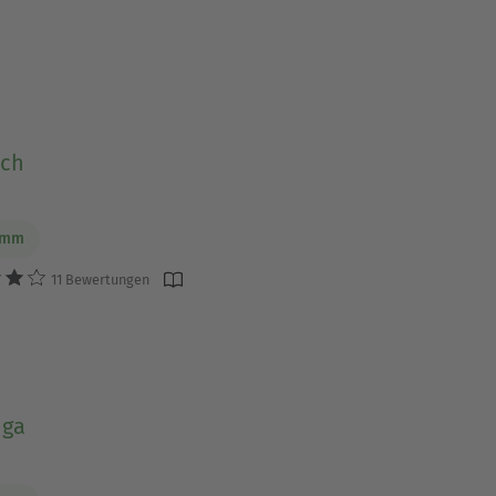
sch
imm
11 Bewertungen
ga