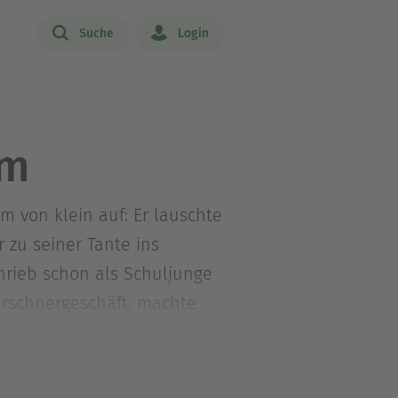
Suche
Login
mm
 von klein auf: Er lauschte
zu seiner Tante ins
chrieb schon als Schuljunge
ürschnergeschäft, machte
s Philosophie und
studierte er Soziologie und