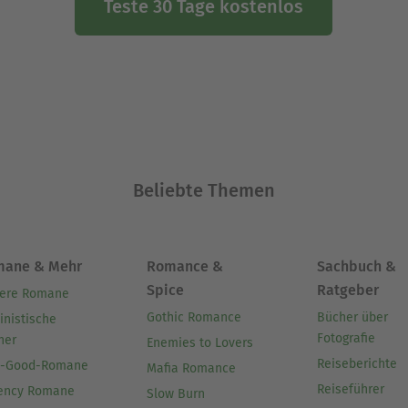
Teste 30 Tage kostenlos
Beliebte Themen
mane & Mehr
Romance &
Sachbuch &
Spice
Ratgeber
ere Romane
Gothic Romance
Bücher über
inistische
Fotografie
her
Enemies to Lovers
Reiseberichte
l-Good-Romane
Mafia Romance
Reiseführer
ency Romane
Slow Burn