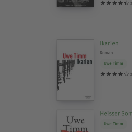
3
Ikarien
Roman
Uwe Timm
2
Heisser So
Uwe Timm