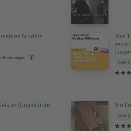
 meines Bruders
Uwe T
geword
(ungek
4 Bewertungen
Uwe T
Geister (Ungekürzte
Die E
Uwe T