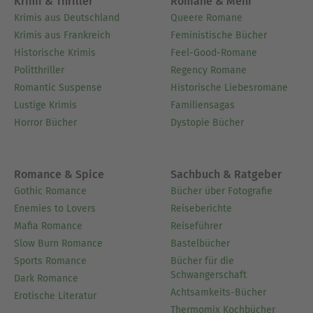
Krimi & Thriller
Romane & Mehr
Krimis aus Deutschland
Queere Romane
Krimis aus Frankreich
Feministische Bücher
Historische Krimis
Feel-Good-Romane
Politthriller
Regency Romane
Romantic Suspense
Historische Liebesromane
Lustige Krimis
Familiensagas
Horror Bücher
Dystopie Bücher
Romance & Spice
Sachbuch & Ratgeber
Gothic Romance
Bücher über Fotografie
Enemies to Lovers
Reiseberichte
Mafia Romance
Reiseführer
Slow Burn Romance
Bastelbücher
Sports Romance
Bücher für die
Schwangerschaft
Dark Romance
Achtsamkeits-Bücher
Erotische Literatur
Thermomix Kochbücher