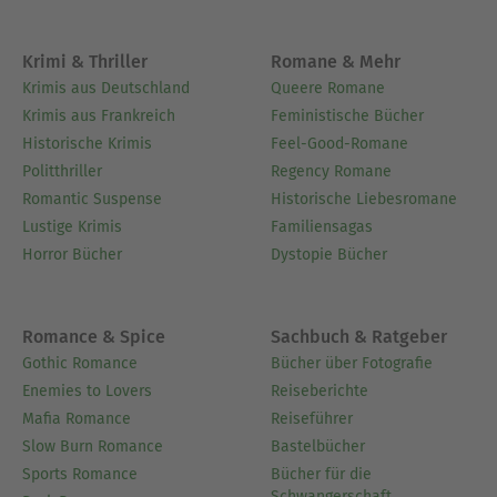
Über Sigmund Freud
Als Begründer der Psychoanalyse ist Sigmund
Freud (1856–1939) eine der einflussreichsten
Krimi & Thriller
Romane & Mehr
Figuren des 20. Jahrhunderts. Die Theorien des
Krimis aus Deutschland
Queere Romane
österreichischen Mediziners werden bis heute
Krimis aus Frankreich
Feministische Bücher
diskutiert und angewandt.
Historische Krimis
Feel-Good-Romane
Politthriller
Regency Romane
Ausblenden
Romantic Suspense
Historische Liebesromane
Lustige Krimis
Familiensagas
Horror Bücher
Dystopie Bücher
Romance & Spice
Sachbuch & Ratgeber
Gothic Romance
Bücher über Fotografie
Enemies to Lovers
Reiseberichte
Mafia Romance
Reiseführer
Slow Burn Romance
Bastelbücher
Sports Romance
Bücher für die
Schwangerschaft