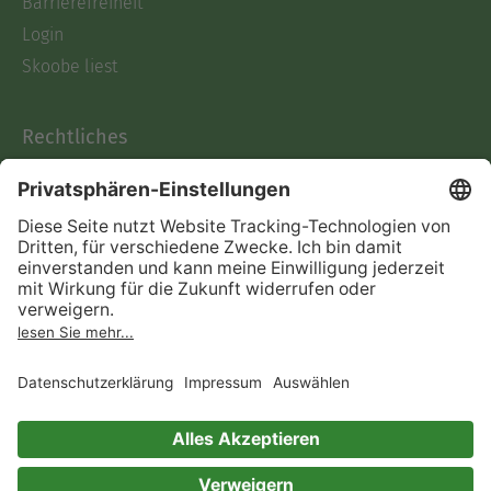
Barrierefreiheit
Login
Skoobe liest
Rechtliches
Datenschutz
AGB
Informationen nach Data
Act
Verträge hier kündigen
Impressum
Vertrag widerrufen
Immer ein gutes Buch