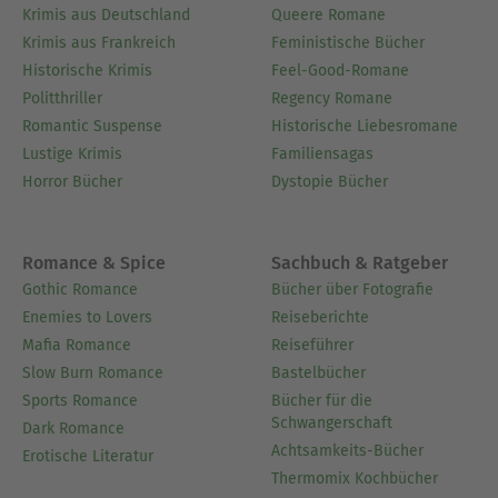
EingangsmarschSarabande – Königliches
Krimis aus Deutschland
Queere Romane
FlötensoloCourante - Der ArlecchinoGigue –
Krimis aus Frankreich
Feministische Bücher
Zwischen Sachsen und PreußenMenuett –
Historische Krimis
Feel-Good-Romane
Königliches OperntheaterRondeau –
Politthriller
Regency Romane
Verschlungene Wege
Romantic Suspense
Historische Liebesromane
Lustige Krimis
Familiensagas
Über Renate Krüger
Horror Bücher
Dystopie Bücher
Renate Krüger
Geboren 1934 in Spremberg/Niederlausitz. Seit
1939 in Schwerin ansässig.
Romance & Spice
Sachbuch & Ratgeber
Studium der Kunstgeschichte und klassischen
Gothic Romance
Bücher über Fotografie
Archäologie in Rostock.
Enemies to Lovers
Reiseberichte
Tätigkeit am Staatlichen Museum Schwerin. 1965
Mafia Romance
Reiseführer
Verlust des Arbeitsplatzes aus politischen
Slow Burn Romance
Bastelbücher
Gründen, seither freiberuflich als Publizistin und
Sports Romance
Bücher für die
Schwangerschaft
Schriftstellerin tätig:
Dark Romance
Achtsamkeits-Bücher
Sachbücher (Die Kunst der Synagoge 1966, Das
Erotische Literatur
Thermomix Kochbücher
Zeitalter der Empfindsamkeit 1972, Biedermeier