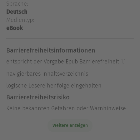
umzuschauen - doch er fand nur noch eine Ruine
Sprache:
vor. Eine Ruine, in der ihn ein Gespenst empfing!
Deutsch
Auch ich begab mich zum Angels Home - und traf
Medientyp:
dort auf den Astralleib von Gabriel Hannigan. Und
eBook
kurz darauf fand ich mich in Lazarus wieder!
Barrierefreiheitsinformationen
Ausblenden
entspricht der Vorgabe Epub Barrierefreiheit 1.1
navigierbares Inhaltsverzeichnis
logische Lesereihenfolge eingehalten
Barrierefreiheitsrisiko
Keine bekannten Gefahren oder Warnhinweise
Weitere anzeigen