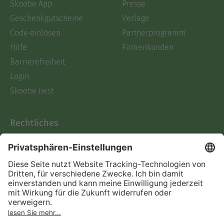
Skoobe App
Presse
Geschenkgutscheine
Verlage
Code einlösen
Partnerprogramm
Hilfe
Firmenkunden
Barrierefreiheit
Login
Skoobe liest
Rechtliches
Datenschutz
AGB
Informationen nach Data
Act
Verträge hier kündigen
Impressum