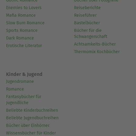
Gothic Romance
Bücher über Fotografie
Enemies to Lovers
Reiseberichte
Mafia Romance
Reiseführer
Slow Burn Romance
Bastelbücher
Sports Romance
Bücher für die
Schwangerschaft
Dark Romance
Achtsamkeits-Bücher
Erotische Literatur
Thermomix Kochbücher
Kinder & Jugend
Jugendromane
Romance
Fantasybücher für
Jugendliche
Beliebte Kinderbuchreihen
Beliebte Jugendbuchreihen
Bücher über Einhörner
Wissensbücher für Kinder