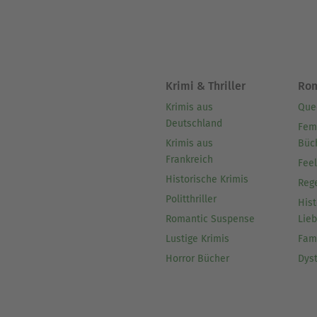
Krimi & Thriller
Ro
Krimis aus
Que
Deutschland
Fem
Krimis aus
Büc
Frankreich
Fee
Historische Krimis
Reg
Politthriller
Hist
Romantic Suspense
Lie
Lustige Krimis
Fam
Horror Bücher
Dys