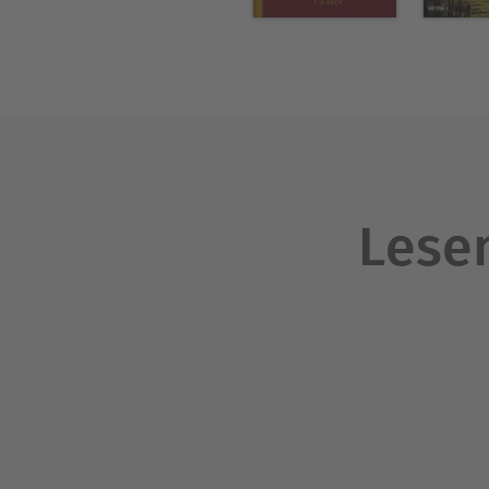
Kunstgeschichte in München,
Literaturwissenschaft und Ko
gemeinsam mit Nicholas Con
(Knaus, 2012). Seit 2017 lei
Regionen auf die Darstellun
Lesen