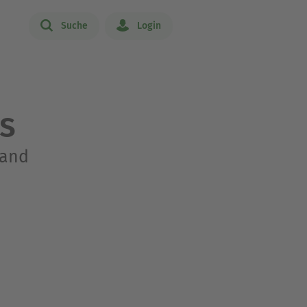
Suche
Login
s
tand