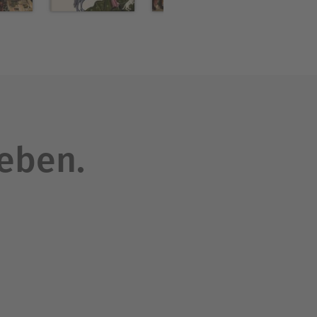
uere Deutsche
veröffentlicht, darunter
n unsere Kultur entstand«
ren krisengefährdeter
leben.