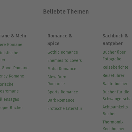
Beliebte Themen
mane & Mehr
Romance &
Sachbuch &
Spice
Ratgeber
ere Romane
Gothic Romance
Bücher über
inistische
Fotografie
her
Enemies to Lovers
Reiseberichte
l-Good-Romane
Mafia Romance
Reiseführer
ency Romane
Slow Burn
Romance
Bastelbücher
orische
besromane
Sports Romance
Bücher für die
Schwangerscha
iliensagas
Dark Romance
Achtsamkeits-
topie Bücher
Erotische Literatur
Bücher
Thermomix
Kochbücher