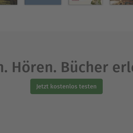
 Siena und Rom. Seit 1991 ist er Professor für Ne
mparatistik in Tübingen. Er hat zahlreiche Bücher 
ard »Die Venus aus dem Eis. Wie vor 40.000 Jahre
tet er das »Projekt Cassandra«, in dem die Literatu
g möglicher Konfliktursachen analysiert werden.
. Hören. Bücher er
Ausblenden
Jetzt kostenlos testen