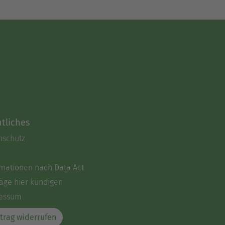
tliches
nschutz
rmationen nach Data Act
äge hier kündigen
essum
trag widerrufen