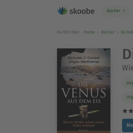
Bücher
Du bist hier:
Home
Bücher
Nichol
D
Wie
Jür
Urg
Me