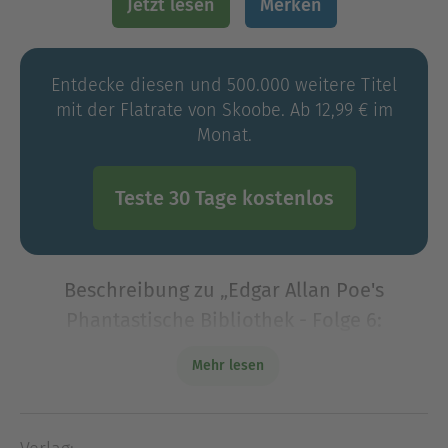
Jetzt lesen
Merken
Entdecke diesen und 500.000 weitere Titel
mit der Flatrate von Skoobe. Ab 12,99 € im
Monat.
Teste 30 Tage kostenlos
Beschreibung zu „Edgar Allan Poe's
Phantastische Bibliothek - Folge 6:
Grausame Städte 2“
Mehr lesen
Paris Wenn die Sonne hinter den monumentalen
Kuppeln der Kirche Sacre-Couer versinkt und die
Nacht über das Viertel Monmatre herabsickert,