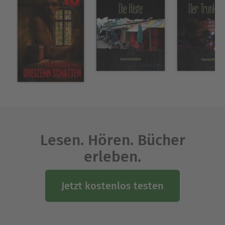
Anthologie "Jenseits des Hauses Usher" (BLITZ-
Verlag), wo er Storybeiträge zusammentrug,
geschrieben von deutschen Autoren als Hommage
an E.A. Poe.
Ausblenden
Lesen. Hören. Bücher
erleben.
Jetzt kostenlos testen