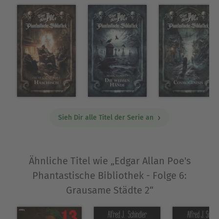
Deckengemälde zu vollenden. Doch in der
nachtdunklen Kirche erwartet ihn das namenlose
Grauen. GRAUSAME STAEDTE 2 vereint Erzählungen
aus Paris und Prag zu einem geheimnisvollen
Gewebe. Zusätzlich wird der Blick durch zwei
Exkursionen erweitert, die in anderen Gegenden
spielen. Unheimliche Phantastik am
ausgefransten Rand der Wirklichkeit und darüber
hinaus... Die Story DER NACHZEHRER wurde mit
dem Vincent-Preis 2008 ausgezeichnet.
Sieh Dir alle Titel der Serie an
Über Markus K. Korb
Markus K. Korb wurde 1971 in Werneck bei
Ähnliche Titel wie „Edgar Allan Poe's
Schweinfurt (Unterfranken/Bayern) geboren. Er
Phantastische Bibliothek - Folge 6:
veröffentlichte seine Erzählungen zunächst in
Grausame Städte 2“
zahlreichen Literaturmagazinen und Anthologien.
Im Jahr 2002 betätigte er sich als Herausgeber der