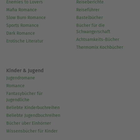
Enemies to Lovers
Reiseberichte
Mafia Romance
Reiseführer
Slow Burn Romance
Bastelbücher
Sports Romance
Bücher für die
Schwangerschaft
Dark Romance
Achtsamkeits-Bücher
Erotische Literatur
Thermomix Kochbücher
Kinder & Jugend
Jugendromane
Romance
Fantasybücher für
Jugendliche
Beliebte Kinderbuchreihen
Beliebte Jugendbuchreihen
Bücher über Einhörner
Wissensbücher für Kinder