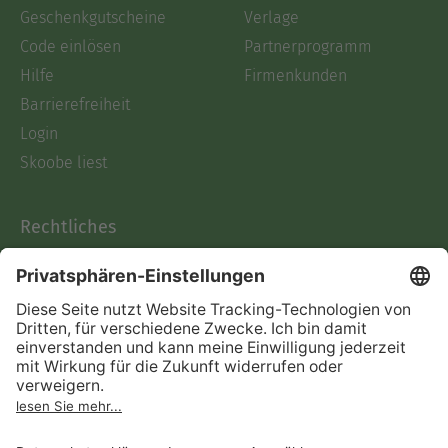
Geschenkgutscheine
Verlage
Code einlösen
Partnerprogramm
Hilfe
Firmenkunden
Barrierefreiheit
Login
Skoobe liest
Rechtliches
Datenschutz
AGB
Informationen nach Data
Act
Verträge hier kündigen
Impressum
Vertrag widerrufen