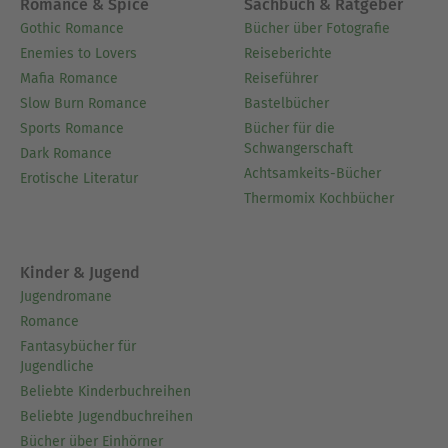
Romance & Spice
Sachbuch & Ratgeber
Gothic Romance
Bücher über Fotografie
Enemies to Lovers
Reiseberichte
Mafia Romance
Reiseführer
Slow Burn Romance
Bastelbücher
Sports Romance
Bücher für die
Schwangerschaft
Dark Romance
Achtsamkeits-Bücher
Erotische Literatur
Thermomix Kochbücher
Kinder & Jugend
Jugendromane
Romance
Fantasybücher für
Jugendliche
Beliebte Kinderbuchreihen
Beliebte Jugendbuchreihen
Bücher über Einhörner