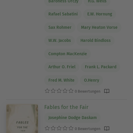
Baroness Orczy
H.G. Wells
Rafael Sabatini
E.W. Hornung
Sax Rohmer
Mary Heaton Vorse
W.W. Jacobs
Harold Bindloss
Compton MacKenzie
Arthur O. Friel
Frank L. Packard
Fred M. White
O.Henry
0 Bewertungen
Fables for the Fair
Josephine Dodge Daskam
0 Bewertungen