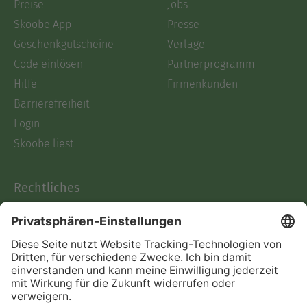
Preise
Jobs
Skoobe App
Presse
Geschenkgutscheine
Verlage
Code einlösen
Partnerprogramm
Hilfe
Firmenkunden
Barrierefreiheit
Login
Skoobe liest
Rechtliches
Datenschutz
AGB
Informationen nach Data
Act
Verträge hier kündigen
Impressum