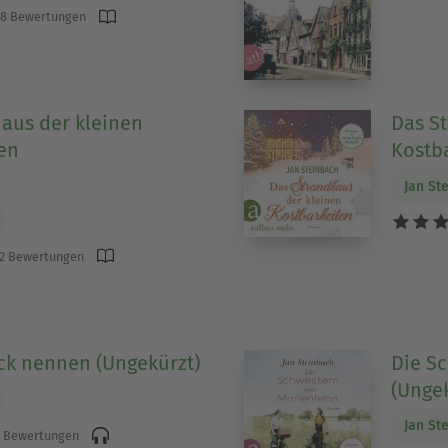
8 Bewertungen
aus der kleinen
Das S
en
Kostba
Jan St
2 Bewertungen
ck nennen (Ungekürzt)
Die S
(Ungek
Jan St
 Bewertungen