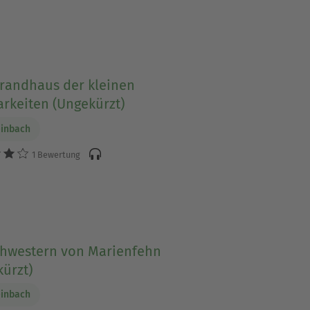
trandhaus der kleinen
rkeiten (Ungekürzt)
einbach
1 Bewertung
chwestern von Marienfehn
ürzt)
einbach