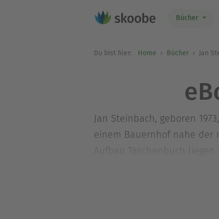
Bücher
Du bist hier:
Home
Bücher
Jan St
eB
Jan Steinbach, geboren 1973,
einem Bauernhof nahe der n
Aufbau Taschenbuch liegen 
Kostbarkeiten«, »Das Stran
»Was wir Glück nennen« vor.