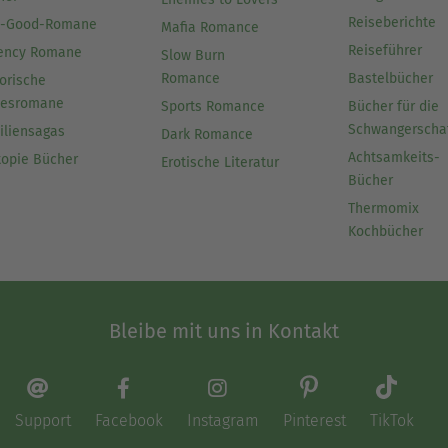
Reiseberichte
l-Good-Romane
Mafia Romance
Reiseführer
ency Romane
Slow Burn
Romance
Bastelbücher
orische
besromane
Sports Romance
Bücher für die
Schwangerscha
iliensagas
Dark Romance
Achtsamkeits-
topie Bücher
Erotische Literatur
Bücher
Thermomix
Kochbücher
Bleibe mit uns in Kontakt
Support
Facebook
Instagram
Pinterest
TikTok