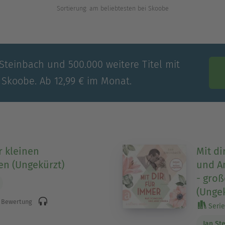
Sortierung: am beliebtesten bei Skoobe
 Steinbach und 500.000 weitere Titel mit
 Skoobe. Ab 12,99 € im Monat.
r kleinen
Mit di
en (Ungekürzt)
und A
- groß
(Ungek
 Bewertung
Serie 
Jan St