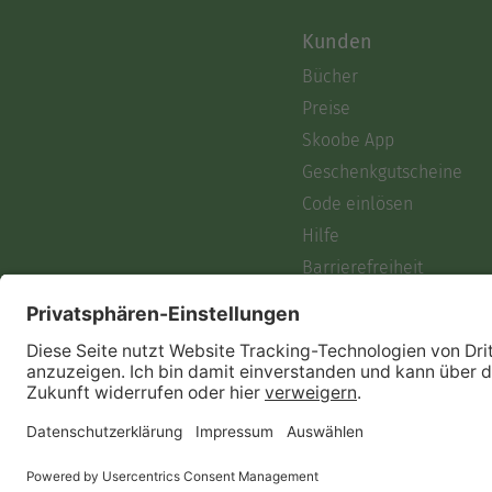
Kunden
Bücher
Preise
Skoobe App
Geschenkgutscheine
Code einlösen
Hilfe
Barrierefreiheit
Login
Skoobe liest