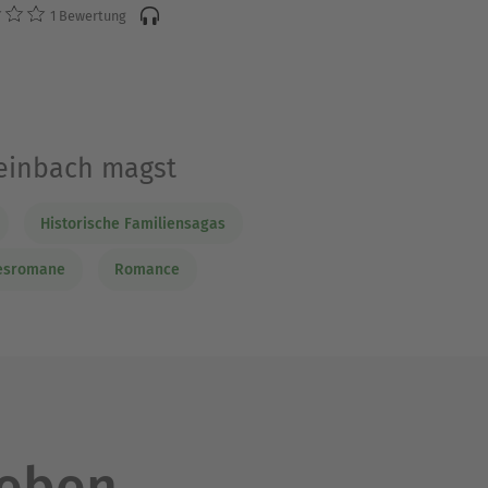
1 Bewertung
teinbach magst
Historische Familiensagas
besromane
Romance
leben.