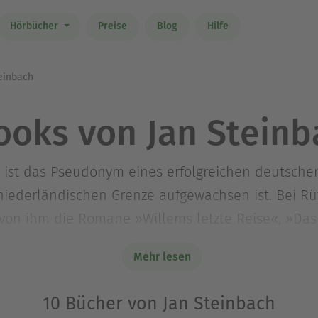
Hörbücher
Preise
Blog
Hilfe
einbach
ooks von Jan Steinb
 ist das Pseudonym eines erfolgreichen deutschen 
iederländischen Grenze aufgewachsen ist. Bei R
von ihm die Romane »Willems letzte Reise«, »Das 
dhaus der kleinen Kostbarkeiten« , »Die Schwest
Mehr lesen
10 Bücher von Jan Steinbach