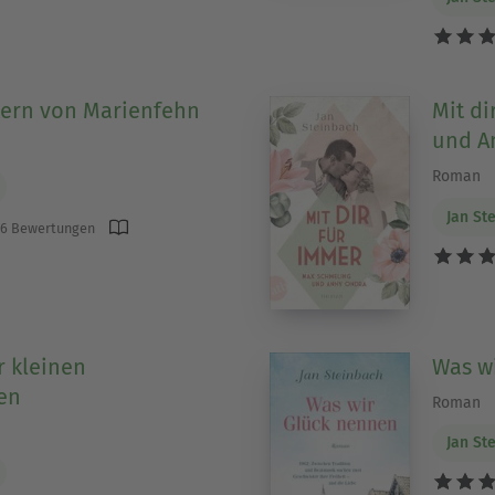
tern von Marienfehn
Mit di
und A
Roman
Jan St
6 Bewertungen
r kleinen
Was w
en
Roman
Jan St