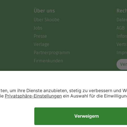
Über uns
Rech
Über Skoobe
Date
Jobs
AGB
Presse
Info
Verlage
Vertr
Partnerprogramm
Impr
Firmenkunden
Ver
Immer ein gutes Buch