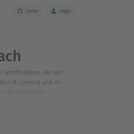
Suche
Login
ach
Schriftstellers, der auf
ütten & Loening und im
Café der kleinen
ern von Marienfehn« und