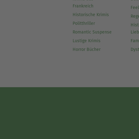
Frankreich
Fee
Historische Krimis
Reg
Politthriller
Hist
Romantic Suspense
Lie
Lustige Krimis
Fam
Horror Bücher
Dys