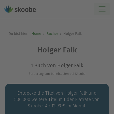
Du bist hier:
Home
Bücher
Holger Falk
Holger Falk
1 Buch von Holger Falk
Sortierung: am beliebtesten bei Skoobe
Entdecke die Titel von Holger Falk und
500.000 weitere Titel mit der Flatrate von
Skoobe. Ab 12,99 € im Monat.