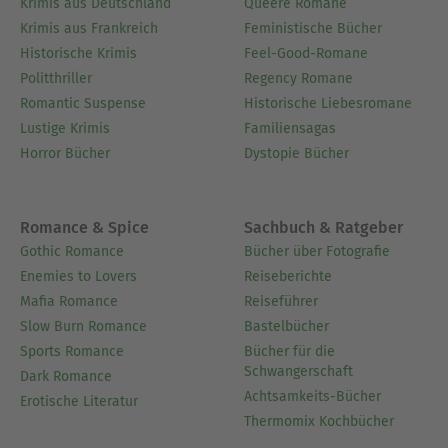
Krimis aus Deutschland
Queere Romane
Krimis aus Frankreich
Feministische Bücher
Historische Krimis
Feel-Good-Romane
Politthriller
Regency Romane
Romantic Suspense
Historische Liebesromane
Lustige Krimis
Familiensagas
Horror Bücher
Dystopie Bücher
Romance & Spice
Sachbuch & Ratgeber
Gothic Romance
Bücher über Fotografie
Enemies to Lovers
Reiseberichte
Mafia Romance
Reiseführer
Slow Burn Romance
Bastelbücher
Sports Romance
Bücher für die
Schwangerschaft
Dark Romance
Achtsamkeits-Bücher
Erotische Literatur
Thermomix Kochbücher