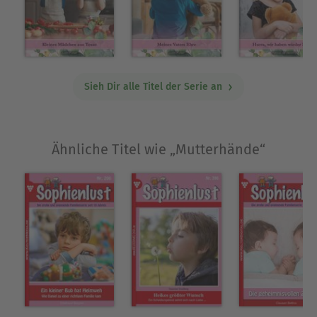
Waldi?«, fragte der Fremde mürrisch. Der Junge
mit dem blauschwarzen Haar und den schönen
dunklen Augen wies mit einer knappen Bewegung
des Kopfes auf das breite Tor, über dem groß und
deutlich ein breites Schild mit der Aufschrift
Sieh Dir alle Titel der Serie an
prangte: »Waldi & Co. – Das Heim der glücklichen
Tiere«. »Na, dann nimm mir endlich den Köter
hier ab!« Der kleine dicke Mann wandte all seine
Ähnliche Titel wie „Mutterhände“
Kraft auf, um den störrischen Hund über die
Straße zu zerren. Er keuchte und schwitzte. Sein
massiges Gesicht war rot angelaufen. Zornig
blitzten seine kleinen Äuglein. Dominik, der von
seinen Freunden stets nur Nick gerufen wurde,
war sonst ein freundlicher, gefälliger Junge. Doch
er verachtete Leute, die so gefühllos mit Tieren
umgingen, wie es dieser Mann tat. Deshalb rührte
er sich nicht, sondern blieb stumm bei seinem
Fahrrad stehen. »Hörst du nicht?«, prustete der