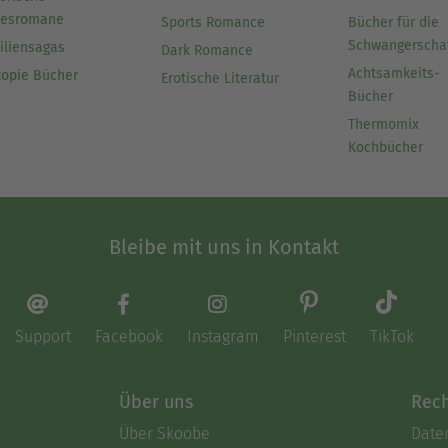
besromane
Sports Romance
Bücher für die
Schwangerscha
iliensagas
Dark Romance
Achtsamkeits-
topie Bücher
Erotische Literatur
Bücher
Thermomix
Kochbücher
Bleibe mit uns in Kontakt
Support
Facebook
Instagram
Pinterest
TikTok
Über uns
Rech
Über Skoobe
Date