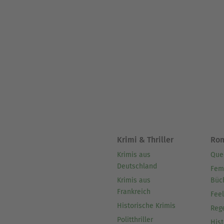
Krimi & Thriller
Ro
Krimis aus
Que
Deutschland
Fem
Krimis aus
Büc
Frankreich
Fee
Historische Krimis
Reg
Politthriller
Hist