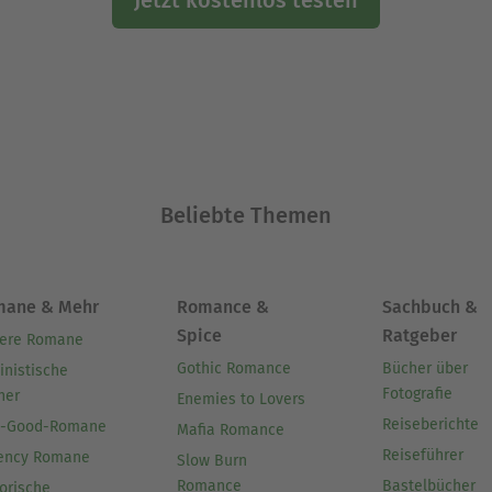
Jetzt kostenlos testen
Beliebte Themen
mane & Mehr
Romance &
Sachbuch &
Spice
Ratgeber
ere Romane
Gothic Romance
Bücher über
inistische
Fotografie
her
Enemies to Lovers
Reiseberichte
l-Good-Romane
Mafia Romance
Reiseführer
ency Romane
Slow Burn
Romance
Bastelbücher
orische