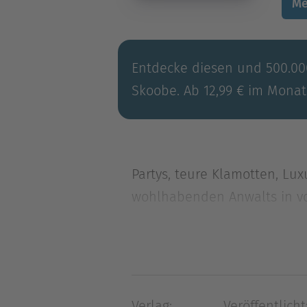
Me
Entdecke diesen und 500.000
Skoobe. Ab 12,99 € im Monat
Partys, teure Klamotten, Lu
wohlhabenden Anwalts in voll
gezw
Partys, teure Klamotten, Lu
wohlhabenden Anwalts in voll
gezwungen, in ihre alte Hei
Verlag:
Veröffentlicht