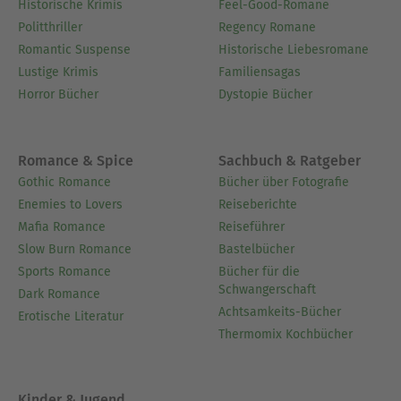
Historische Krimis
Feel-Good-Romane
Politthriller
Regency Romane
Romantic Suspense
Historische Liebesromane
Lustige Krimis
Familiensagas
Horror Bücher
Dystopie Bücher
Romance & Spice
Sachbuch & Ratgeber
Gothic Romance
Bücher über Fotografie
Enemies to Lovers
Reiseberichte
Mafia Romance
Reiseführer
Slow Burn Romance
Bastelbücher
Sports Romance
Bücher für die
Schwangerschaft
Dark Romance
Achtsamkeits-Bücher
Erotische Literatur
Thermomix Kochbücher
Kinder & Jugend