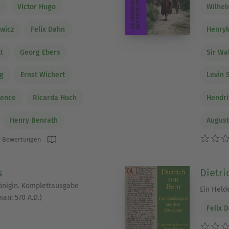
e
Victor Hugo
Wilhe
wicz
Felix Dahn
Henryk
t
Georg Ebers
Sir Wa
ng
Ernst Wichert
Levin 
ience
Ricarda Huch
Hendri
Henry Benrath
August
 Bewertungen
s
Dietri
Königin. Komplettausgabe
Ein Held
an: 570 A.D.)
Felix 