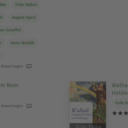
okke
Felix Salten
th
August Sperl
von Scheffel
h
Hans Watzlik
 Bewertungen
um Rom
Walha
Helde
Felix 
 Bewertungen