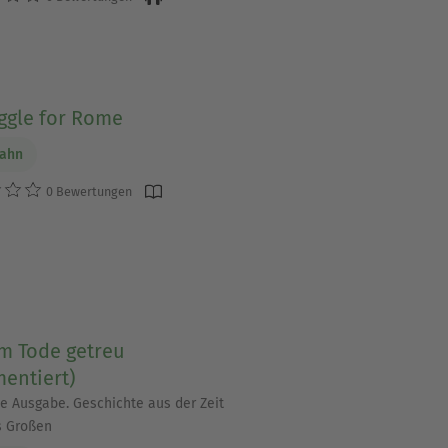
ggle for Rome
Dahn
0 Bewertungen
um Tode getreu
entiert)
te Ausgabe. Geschichte aus der Zeit
s Großen