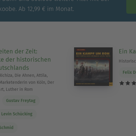
koobe. Ab 12,99 € im Monat.
iten der Zeit:
Ein K
e der historischen
Historis
tschlands
Felix 
ichiza, Die Ahnen, Attila,
Marketenderin von Köln, Der
t, Luther in Rom
Gustav Freytag
Levin Schücking
 Schmid