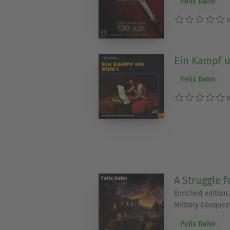
Felix Dahn
0
Ein Kampf 
Felix Dahn
0
A Struggle f
Enriched edition. 
Military Conques
Felix Dahn