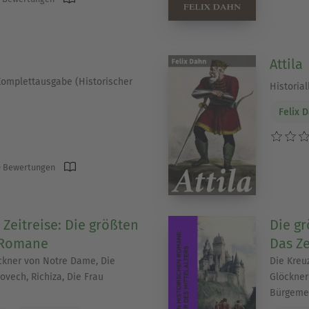
Attila
Komplettausgabe (Historischer
Historia
Felix 
 Bewertungen
 Zeitreise: Die größten
Die g
r-Romane
Das Ze
ckner von Notre Dame, Die
Die Kreuz
dovech, Richiza, Die Frau
Glöckner
Bürgemei