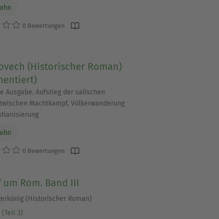
Dahn
0 Bewertungen
ovech (Historischer Roman)
entiert)
te Ausgabe. Aufstieg der salischen
zwischen Machtkampf, Völkerwanderung
stianisierung
Dahn
0 Bewertungen
 um Rom. Band III
gerkönig (Historischer Roman)
(Teil 3)