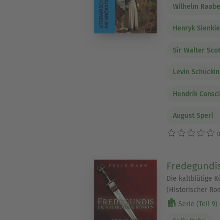
Wilhelm Raab
Henryk Sienkie
Sir Walter Scot
Levin Schücki
Hendrik Consc
August Sperl
0
Fredegundi
Die kaltblütige 
(Historischer Rom
Serie (Teil 9)