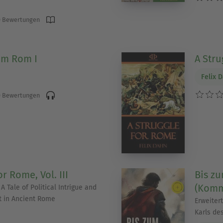
 Bewertungen
um Rom I
A Stru
Felix 
 Bewertungen
or Rome, Vol. III
Bis z
(Komm
A Tale of Political Intrigue and
t in Ancient Rome
Erweiter
Karls de