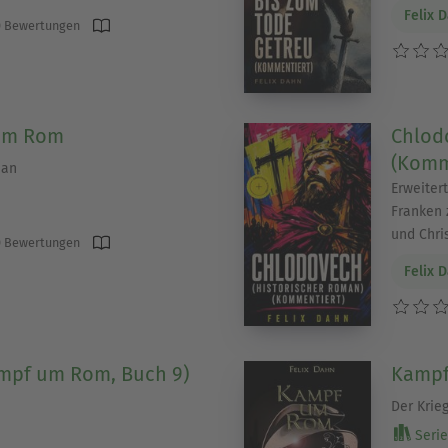
Felix 
 Bewertungen
um Rom
Chlod
(Komm
man
Erweiter
Franken 
und Chri
 Bewertungen
Felix 
ampf um Rom, Buch 9)
Kampf
Der Krie
Serie 