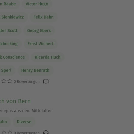
lm Raabe
Victor Hugo
 Sienkiewicz
Felix Dahn
lter Scott
Georg Ebers
Schücking
Ernst Wichert
k Conscience
Ricarda Huch
 Sperl
Henry Benrath
0 Bewertungen
ch von Bern
enepos aus dem Mittelalter
Dahn
Diverse
0 Bewertungen