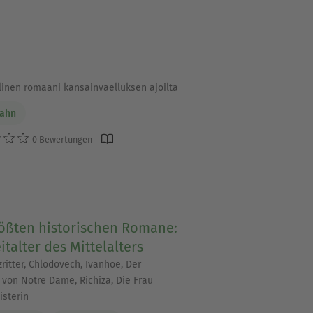
llinen romaani kansainvaelluksen ajoilta
Dahn
0 Bewertungen
rößten historischen Romane:
italter des Mittelalters
ritter, Chlodovech, Ivanhoe, Der
 von Notre Dame, Richiza, Die Frau
sterin