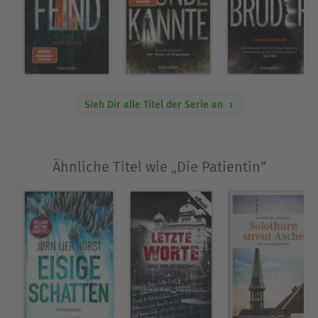
nicht alle Fragen zu den Geschehnissen
geklärt werden. So ungewöhnlich wie
"Blind" war, war "Die Patientin" definitiv
kein schlechtes Buch, zumal es auch eine
heikle und recht futuristische Thematik
Sieh Dir alle Titel der Serie an
behandelt hat. Unterm Strich war es vllt.
meine persönliche Erwartungshaltung die
einen zwischen den Rezensionszeilen eine
Ähnliche Titel wie „Die Patientin“
minimale Enttäuschung herauslesen lässt;
für alle die vergleichsweise ruhige Krimis
mögen, will ich in jedem Fall eine klare
Leseempfehlung aussprechen.