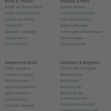
Krimi & Thriller
Romane & Mehr
Krimis aus Deutschland
Queere Romane
Krimis aus Frankreich
Feministische Bücher
Historische Krimis
Feel-Good-Romane
Politthriller
Regency Romane
Romantic Suspense
Historische Liebesromane
Lustige Krimis
Familiensagas
Horror Bücher
Dystopie Bücher
Romance & Spice
Sachbuch & Ratgeber
Gothic Romance
Bücher über Fotografie
Enemies to Lovers
Reiseberichte
Mafia Romance
Reiseführer
Slow Burn Romance
Bastelbücher
Sports Romance
Bücher für die
Schwangerschaft
Dark Romance
Achtsamkeits-Bücher
Erotische Literatur
Thermomix Kochbücher