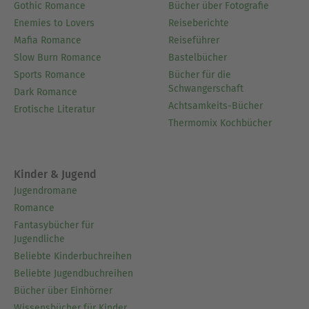
Gothic Romance
Bücher über Fotografie
Enemies to Lovers
Reiseberichte
Mafia Romance
Reiseführer
Slow Burn Romance
Bastelbücher
Sports Romance
Bücher für die
Schwangerschaft
Dark Romance
Achtsamkeits-Bücher
Erotische Literatur
Thermomix Kochbücher
Kinder & Jugend
Jugendromane
Romance
Fantasybücher für
Jugendliche
Beliebte Kinderbuchreihen
Beliebte Jugendbuchreihen
Bücher über Einhörner
Wissensbücher für Kinder