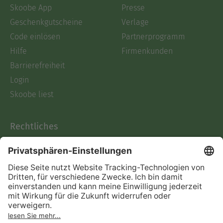
Skoobe App
Presse
Geschenkgutscheine
Verlage
Code einlösen
Partnerprogramm
Hilfe
Firmenkunden
Barrierefreiheit
Login
Skoobe liest
Rechtliches
Datenschutz
AGB
Informationen nach Data
Act
Verträge hier kündigen
Impressum