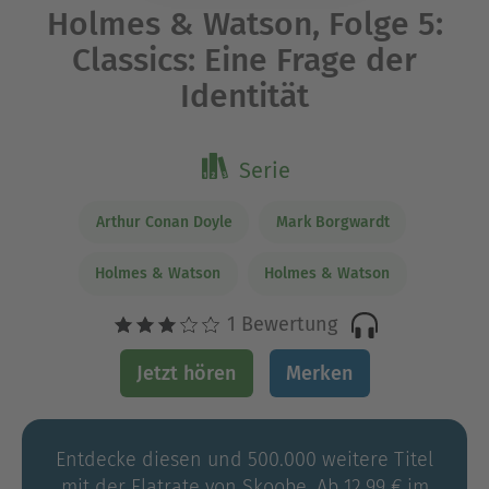
Holmes & Watson, Folge 5:
Classics: Eine Frage der
Identität
Serie
Arthur Conan Doyle
Mark Borgwardt
Holmes & Watson
Holmes & Watson
1 Bewertung
Jetzt hören
Merken
Entdecke diesen und 500.000 weitere Titel
mit der Flatrate von Skoobe. Ab 12,99 € im