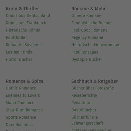
Krimi & Thriller
Romane & Mehr
Krimis aus Deutschland
Queere Romane
Krimis aus Frankreich
Feministische Bücher
Historische Krimis
Feel-Good-Romane
Politthriller
Regency Romane
Romantic Suspense
Historische Liebesromane
Lustige Krimis
Familiensagas
Horror Bücher
Dystopie Bücher
Romance & Spice
Sachbuch & Ratgeber
Gothic Romance
Bücher über Fotografie
Enemies to Lovers
Reiseberichte
Mafia Romance
Reiseführer
Slow Burn Romance
Bastelbücher
Sports Romance
Bücher für die
Schwangerschaft
Dark Romance
Achtsamkeits-Bücher