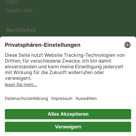
Login
Skoobe liest
Rechtliches
Datenschutz
AGB
Informationen nach Data
Act
Verträge hier kündigen
Impressum
Vertrag widerrufen
Immer ein gutes Buch