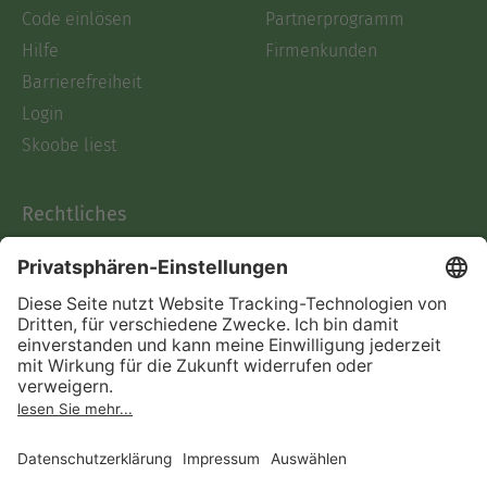
Code einlösen
Partnerprogramm
Hilfe
Firmenkunden
Barrierefreiheit
Login
Skoobe liest
Rechtliches
Datenschutz
AGB
Informationen nach Data
Act
Verträge hier kündigen
Impressum
Vertrag widerrufen