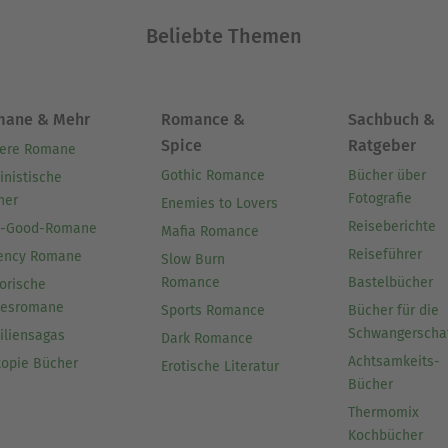
Beliebte Themen
mane & Mehr
Romance &
Sachbuch &
Spice
Ratgeber
ere Romane
Gothic Romance
Bücher über
inistische
Fotografie
her
Enemies to Lovers
Reiseberichte
l-Good-Romane
Mafia Romance
Reiseführer
ency Romane
Slow Burn
Romance
Bastelbücher
orische
besromane
Sports Romance
Bücher für die
Schwangerscha
iliensagas
Dark Romance
Achtsamkeits-
topie Bücher
Erotische Literatur
Bücher
Thermomix
Kochbücher