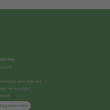
tliches
nschutz
rmationen nach Data Act
äge hier kündigen
essum
trag widerrufen