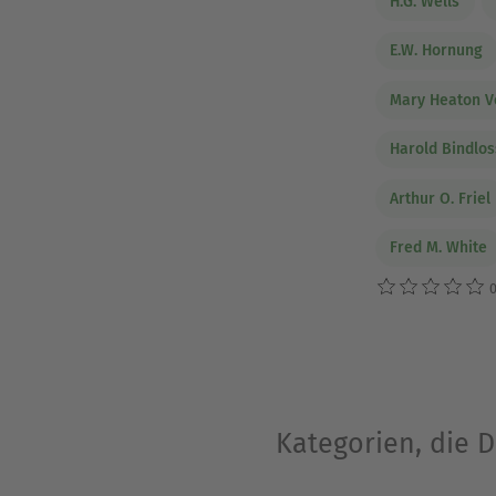
H.G. Wells
E.W. Hornung
Mary Heaton V
Harold Bindlos
Arthur O. Friel
Fred M. White
0
Kategorien, die 