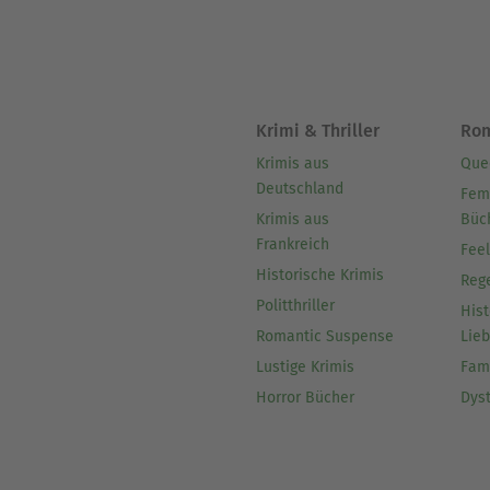
Krimi & Thriller
Ro
Krimis aus
Que
Deutschland
Fem
Krimis aus
Büc
Frankreich
Fee
Historische Krimis
Reg
Politthriller
Hist
Romantic Suspense
Lie
Lustige Krimis
Fam
Horror Bücher
Dys