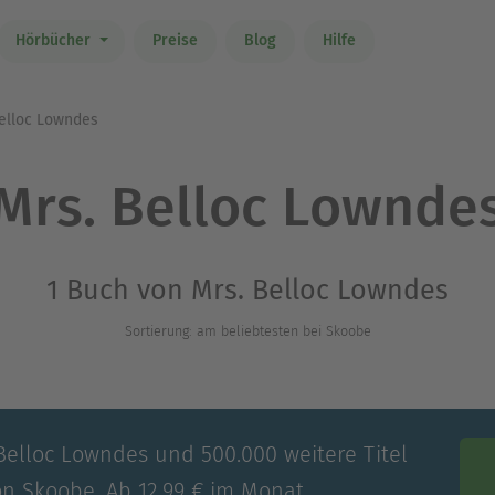
Hörbücher
Preise
Blog
Hilfe
elloc Lowndes
Mrs. Belloc Lownde
1 Buch von Mrs. Belloc Lowndes
Sortierung: am beliebtesten bei Skoobe
 Belloc Lowndes und 500.000 weitere Titel
on Skoobe. Ab 12,99 € im Monat.