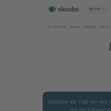
Bücher
Du bist hier:
Home
Bücher
Mrs. B
Entdecke die Titel von Mrs.
mit der Flatrate v