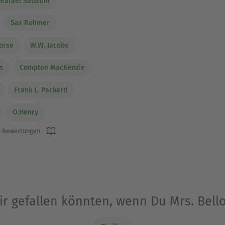
Rafael Sabatini
Sax Rohmer
orse
W.W. Jacobs
s
Compton MacKenzie
Frank L. Packard
O.Henry
 Bewertungen
Dir gefallen könnten, wenn Du Mrs. Bel