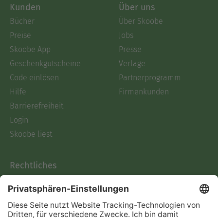
Kunden
Über uns
Bücher
Über Skoobe
Preise
Jobs
Skoobe App
Presse
Geschenkgutscheine
Verlage
Code einlösen
Partnerprogramm
Hilfe
Firmenkunden
Barrierefreiheit
Login
Skoobe liest
Rechtliches
Datenschutz
AGB
Informationen nach Data